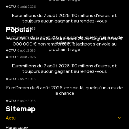
ACTU
9 août 2026
Euromillions du 7 août 2026: 110 millions d’euros, et
toujours aucun gagnant au rendez-vous
Popular
ACTU
7 août 2026
EuroDream du 6 août 2026: ce soir-là, quelqu’un a eu de
Résultats Loto du Samedi 8 août 2026 : cagnotte de 8
la chance
000 000 € non remportée, le jackpot s’envole au
prochain tirage
ACTU
6 août 2026
ACTU
9 août 2026
Euromillions du 7 août 2026: 110 millions d’euros, et
toujours aucun gagnant au rendez-vous
ACTU
7 août 2026
EuroDream du 6 août 2026: ce soir-là, quelqu’un a eu de
la chance
ACTU
6 août 2026
Sitemap
Actu
Horoscope