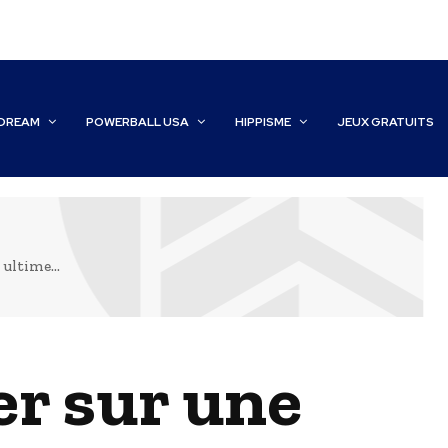
DREAM
POWERBALL USA
HIPPISME
JEUX GRATUITS
ultime...
r sur une