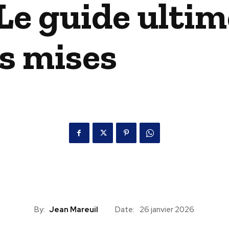
 Le guide ulti
s mises
By:
Jean Mareuil
Date:
26 janvier 2026