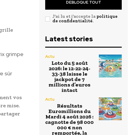
DEBLOQUE TOUT
J'ai lu et j'accepte la
politique
de confidentialité
.
grille
Latest stories
rix grimpe
Actu
Loto du 5 août
2026: le 12-22-24-
e sûr
33-38 laisse le
jackpot de 7
millions d’euros
intact
ment vos
Actu
re mise.
Résultats
Euromillions du
 partager
Mardi 4 août 2026 :
cagnotte de 98 000
000 € non
remportée, la