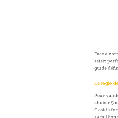
Face à vot
saisit parf
guide défin
La règle de
Pour valid
choisir
5 
C’est la f
19 million