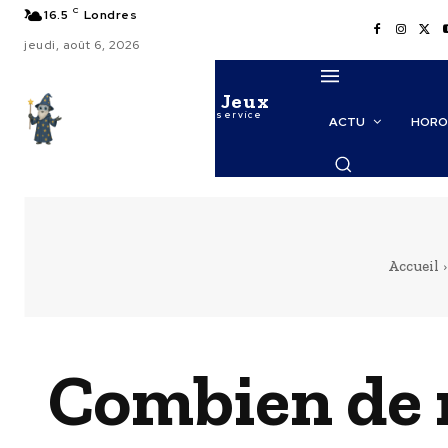
C
16.5
Londres
jeudi, août 6, 2026
Le Maitre des Jeux
La puissance de l'IA au service
ACTU
HORO
des probabilités
Accueil
Combien de 