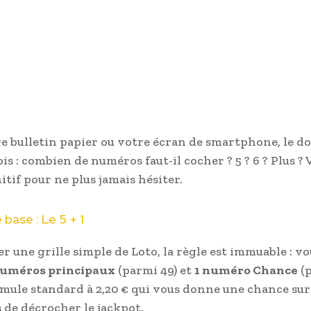
re bulletin papier ou votre écran de smartphone, le d
ois : combien de numéros faut-il cocher ? 5 ? 6 ? Plus ? V
itif pour ne plus jamais hésiter.
 base : Le 5 + 1
er une grille simple de Loto, la règle est immuable : v
numéros principaux
(parmi 49) et
1 numéro Chance
(p
ormule standard à 2,20 € qui vous donne une chance su
s de décrocher le jackpot.