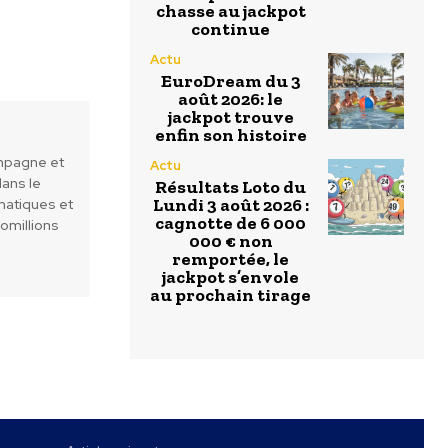
chasse au jackpot
continue
Actu
EuroDream du 3
août 2026: le
jackpot trouve
enfin son histoire
ampagne et
Actu
dans le
Résultats Loto du
Lundi 3 août 2026 :
matiques et
cagnotte de 6 000
romillions
000 € non
remportée, le
jackpot s’envole
au prochain tirage