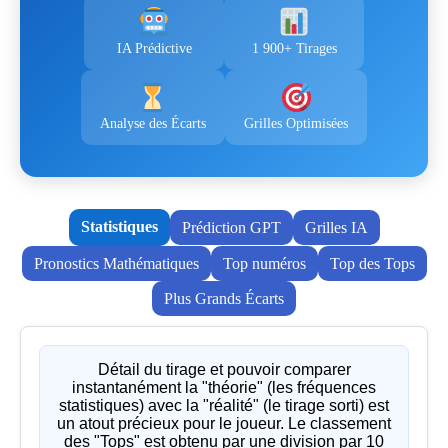
IA Prédictive
1 900+ Tirages
Analyse des Écarts
Grilles Optimisées
Statistiques
Prédiction GPT
Grilles IA
Pronostics Mathématiques
Top numéros
Top des Tops
Plus Grands Écarts
Détail du tirage et pouvoir comparer
instantanément la "théorie" (les fréquences
statistiques) avec la "réalité" (le tirage sorti) est
un atout précieux pour le joueur. Le classement
des "Tops" est obtenu par une division par 10