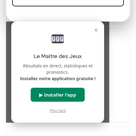
×
Pronostics Euromillions (IA)
Le Maître des Jeux
Numéros :
Résultats en direct, statistiques et
pronostics.
10
17
25
28
31
Installez notre application gratuite !
Étoiles :
▶ Installer l'app
6
12
Plus tard