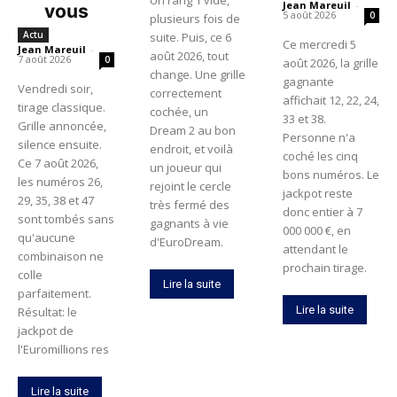
Un rang 1 vide,
Jean Mareuil
-
vous
5 août 2026
0
plusieurs fois de
Actu
suite. Puis, ce 6
Ce mercredi 5
Jean Mareuil
-
août 2026, tout
7 août 2026
0
août 2026, la grille
change. Une grille
gagnante
Vendredi soir,
correctement
affichait 12, 22, 24,
tirage classique.
cochée, un
33 et 38.
Grille annoncée,
Dream 2 au bon
Personne n'a
silence ensuite.
endroit, et voilà
coché les cinq
Ce 7 août 2026,
un joueur qui
bons numéros. Le
les numéros 26,
rejoint le cercle
jackpot reste
29, 35, 38 et 47
très fermé des
donc entier à 7
sont tombés sans
gagnants à vie
000 000 €, en
qu'aucune
d'EuroDream.
attendant le
combinaison ne
prochain tirage.
colle
Lire la suite
parfaitement.
Lire la suite
Résultat: le
jackpot de
l'Euromillions res
Lire la suite