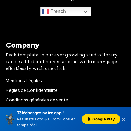
French
Company
Each template in our ever growing studio library
can be added and moved around within any page
effortlessly with one click.
Mentions Légales
Règles de Confidentialité
Conditions générales de vente
Latest
Téléchargez notre app !
×
Google Play
Résultats Loto & Euromillions en
Euromillions du 7 août 2026: 110 millions d’euros, et
temps réel
toujours aucun gagnant au rendez-vous