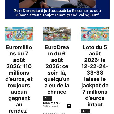
EuroDream du 6 juillet 2026: La Rente de 30 000
€/mois attend toujours son grand vainqueur!
Euromillio
EuroDrea
Loto du 5
ns du 7
m du 6
août
août
août
2026: le
2026: 110
2026: ce
12-22-24-
millions
soir-là,
33-38
d’euros, et
quelqu’un
laisse le
toujours
a eu de la
jackpot de
aucun
chance
7 millions
gagnant
d’euros
Actu
Jean Mareuil
-
au
intact
6 août 2026
0
rendez-
Actu