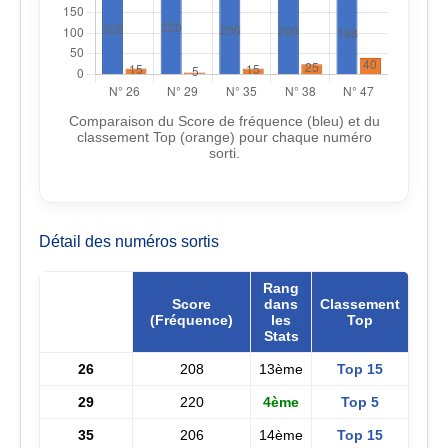
Comparaison du Score de fréquence (bleu) et du
classement Top (orange) pour chaque numéro
sorti.
Détail des numéros sortis
Rang
Score
dans
Classement
Numéro
(Fréquence)
les
Top
Stats
26
208
13ème
Top 15
29
220
4ème
Top 5
35
206
14ème
Top 15