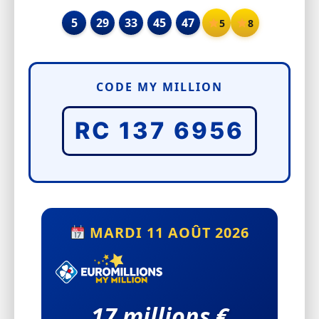
5
29
33
45
47
5
8
CODE MY MILLION
RC 137 6956
MARDI 11 AOÛT 2026
17 millions €