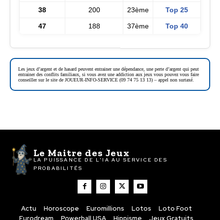
38
200
23ème
Top 25
47
188
37ème
Top 40
Les jeux d’argent et de hasard peuvent entrainer une dépendance, une perte d’argent qui peut
entrainer des conflits familiaux, si vous avez une addiction aux jeux vous pouvez vous faire
conseiller sur le site de JOUEUR-INFO-SERVICE (09 74 75 13 13) – appel non surtaxé.
Le Maitre des Jeux
LA PUISSANCE DE L'IA AU SERVICE DES
PROBABILITÉS
Actu
Horoscope
Euromillions
Lotos
Loto Foot
Eurodream
Powerball USA
Hippisme
Jeux Gratuits