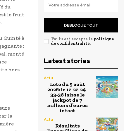
fé du
st le fruit
t.
DEBLOQUE TOUT
u Quinté à
J'ai lu et j'accepte la
politique
de confidentialité
.
gagnante :
oal, monté
Latest stories
nce
ite hors
Actu
Loto du 5 août
2026: le 12-22-24-
33-38 laisse le
jackpot de 7
millions d’euros
teurs
intact
ar la
Actu
emière
Résultats