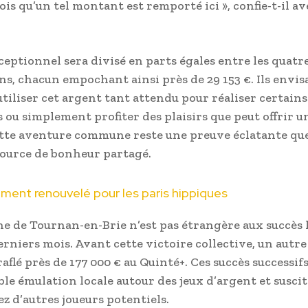
is qu’un tel montant est remporté ici », confie-t-il av
ceptionnel sera divisé en parts égales entre les quatr
, chacun empochant ainsi près de 29 153 €. Ils envis
iliser cet argent tant attendu pour réaliser certains
 ou simplement profiter des plaisirs que peut offrir un
te aventure commune reste une preuve éclatante que 
source de bonheur partagé.
ent renouvelé pour les paris hippiques
 de Tournan-en-Brie n’est pas étrangère aux succès l
rniers mois. Avant cette victoire collective, un autre
raflé près de 177 000 € au Quinté+. Ces succès successif
ble émulation locale autour des jeux d’argent et susci
ez d’autres joueurs potentiels.