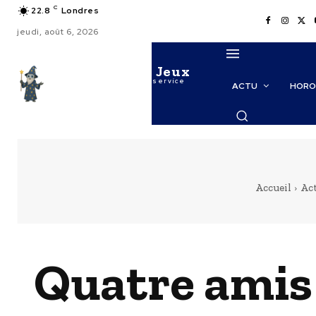
C
22.8
Londres
jeudi, août 6, 2026
Le Maitre des Jeux
La puissance de l'IA au service
ACTU
HORO
des probabilités
Accueil
Ac
Quatre amis