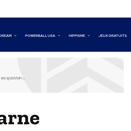
DREAM
POWERBALL USA
HIPPISME
JEUX GRATUITS
au quinté+...
marne