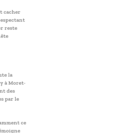
t cacher
respectant
er reste
uête
te la
y à Moret-
nt des
s par le
otamment ce
témoigne