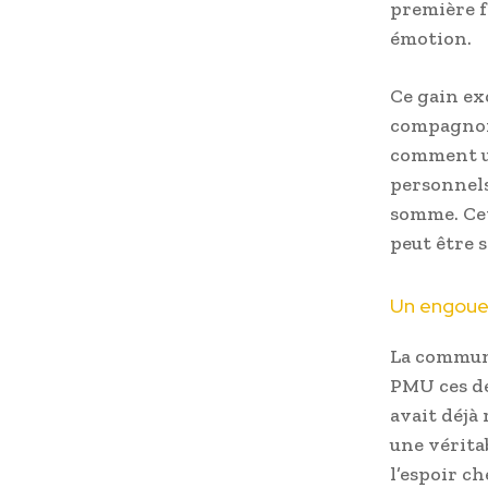
première fo
émotion.
Ce gain ex
compagnons
comment ut
personnels
somme. Cet
peut être 
Un engouem
La commune
PMU ces de
avait déjà 
une vérita
l’espoir ch