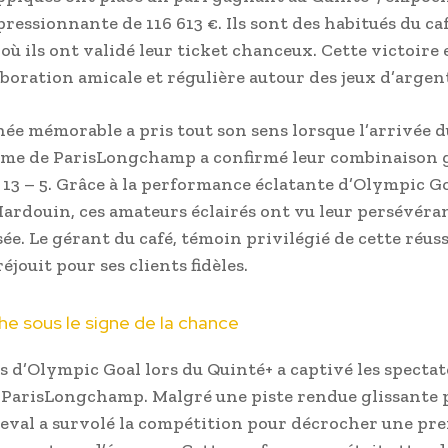
essionnante de 116 613 €. Ils sont des habitués du ca
 ils ont validé leur ticket chanceux. Cette victoire e
aboration amicale et régulière autour des jeux d’argen
née mémorable a pris tout son sens lorsque l’arrivée d
me de ParisLongchamp a confirmé leur combinaison 
 – 13 – 5. Grâce à la performance éclatante d’Olympic G
ardouin, ces amateurs éclairés ont vu leur persévéra
e. Le gérant du café, témoin privilégié de cette réuss
éjouit pour ses clients fidèles.
e sous le signe de la chance
s d’Olympic Goal lors du Quinté+ a captivé les specta
 ParisLongchamp. Malgré une piste rendue glissante p
cheval a survolé la compétition pour décrocher une pr