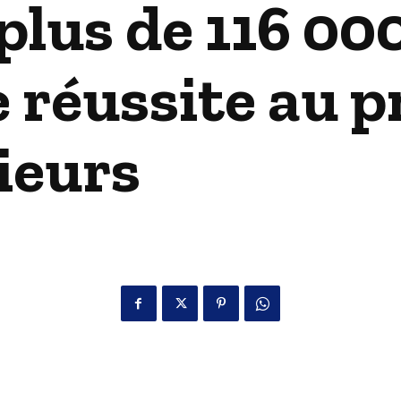
lus de 116 000
e réussite au p
rieurs