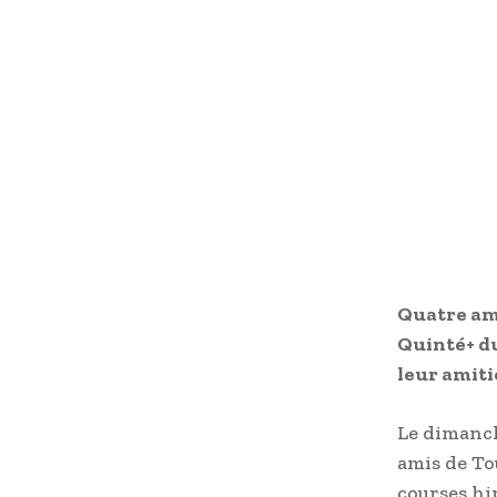
Quatre ami
Quinté+ du
leur amiti
Le dimanch
amis de To
courses hi