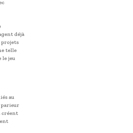
ec
e
agent déjà
 projets
e telle
le jeu
iés au
 parieur
s créent
tent