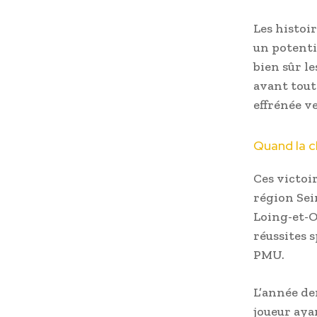
Les histoi
un potenti
bien sûr le
avant tou
effrénée ve
Quand la c
Ces victoi
région Sei
Loing-et-
réussites 
PMU.
L’année de
joueur ay