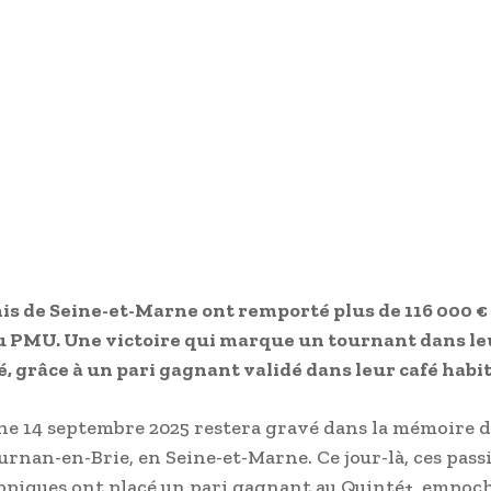
s de Seine-et-Marne ont remporté plus de 116 000 €
 PMU. Une victoire qui marque un tournant dans leu
é, grâce à un pari gagnant validé dans leur café habit
e 14 septembre 2025 restera gravé dans la mémoire d
urnan-en-Brie, en Seine-et-Marne. Ce jour-là, ces pas
ppiques ont placé un pari gagnant au Quinté+, empoch