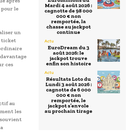
Euromillions du
ue après
Mardi 4 août 2026 :
 pour le
cagnotte de 98 000
000 € non
remportée, la
chasse au jackpot
continue
aliser un
 ticket
Actu
EuroDream du 3
ordinaire
août 2026: le
e davantage
jackpot trouve
enfin son histoire
ur ces
Actu
Résultats Loto du
Lundi 3 août 2026 :
cagnotte de 6 000
000 € non
remportée, le
ctif au
jackpot s’envole
au prochain tirage
ement les
e souvient
la