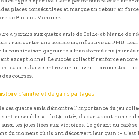
ans ce type d’épreuve. Cette performance était attend
des places consécutives et marque un retour en force
re de Florent Monnier.
oire a permis aux quatre amis de Seine-et-Marne de ré
n : remporter une somme significative au PMU. Leur
c la combinaison gagnante a transformé une journée 
nt exceptionnel. Le succès collectif renforce encor
s amicaux et laisse entrevoir un avenir prometteur po
 des courses.
histoire d’amitié et de gains partagés
 de ces quatre amis démontre l’importance du jeu colle
sant ensemble sur le Quinté+, ils partagent non seul
aussi les joies liées aux victoires. Le gérant du café s
nt du moment où ils ont découvert leur gain : « C’est 