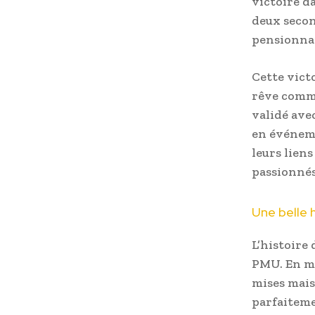
victoire d
deux secon
pensionnai
Cette vict
rêve commu
validé ave
en événeme
leurs lien
passionnés
Une belle 
L’histoire
PMU. En mi
mises mais 
parfaiteme