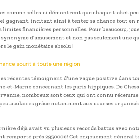
res comme celles-ci démontrent que chaque ticket peu
el gagnant, incitant ainsi à tenter sa chance tout en 
s limites financières personnelles. Pour beaucoup, jou
t synonyme d’amusement et non pas seulement une q
rs le gain monétaire absolu !
hance sourit à toute une région
res récentes témoignent d’une vague positive dans tou
ne-et-Marne concernant les paris hippiques. De Chess
Orvanne, nombreux sont ceux qui ont connu récemme
spectaculaires grâce notamment aux courses organisée
rnière déjà avait vu plusieurs records battus avec n
ant remporté près 295000€! Cet engouement général 