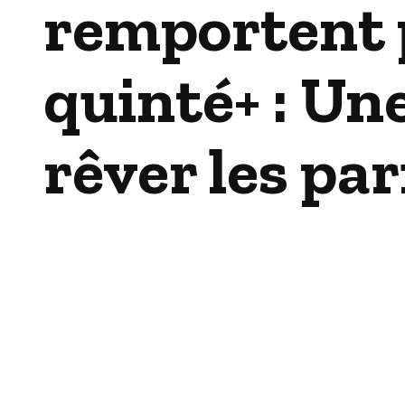
remportent p
quinté+ : Un
rêver les pa