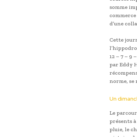
somme impr
commerce où
d’une coll
Cette jour
l’hippodro
12 – 7 – 9
par Eddy H
récompensé
norme, se r
Un dimanch
Le parcour
présents à
pluie, le 