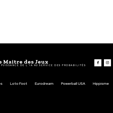
e Maitre des Jeux
 PUISSANCE DE L'IA AU SERVICE DES PROBABILITÉS
os
Loto Foot
Eurodream
Powerball USA
Hippisme