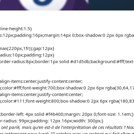
line-height:1.5}
ius:12px;padding:16px;margin:14px 0;box-shadow:0 2px 6px rgba(
nmax(220px,1fr));gap:12px}
radius:10px;padding:12px}
border-radius:8px;border:1px solid #d1d5db;background:#fff;text
}
lign-items:center;justify-content:center;
olor:#fff;font-weight:700;box-shadow:0 2px 6px rgba(30,64,17
lign-items:center;justify-content:center;
color:#111;font-weight:800;box-shadow:0 2px 6px rgba(180,83,
border-left: 4px solid #f4b400;margin: 20px 0;font-size: 1.1em;}
r-radius: 99px;padding: 12px 16px;width: 300px;}
ont parlé, mais qu’en est-il de l’interprétation de ces résultats ? Nous
tre intéressant pour lundi 27 octobre avec un jackpot qui fait rêver d