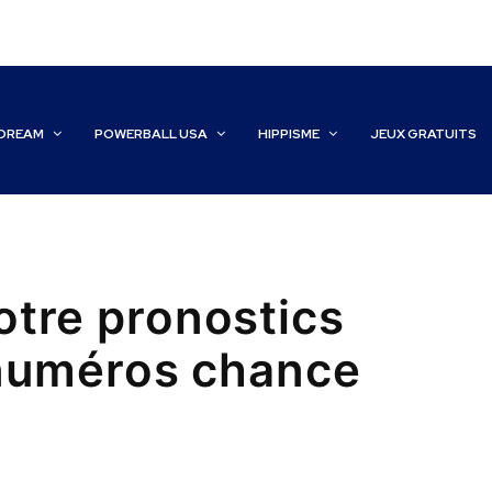
DREAM
POWERBALL USA
HIPPISME
JEUX GRATUITS
otre pronostics
 numéros chance