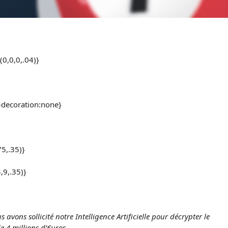
0,0,0,.04)}
-decoration:none}
5,.35)}
9,.35)}
 avons sollicité notre Intelligence Artificielle pour décrypter le
e 4 millions d’€uros.