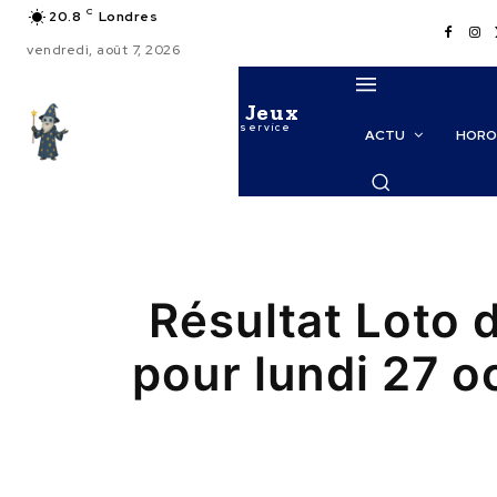
C
20.8
Londres
vendredi, août 7, 2026
Le Maitre des Jeux
La puissance de l'IA au service
ACTU
HORO
des probabilités
Résultat Loto 
pour lundi 27 