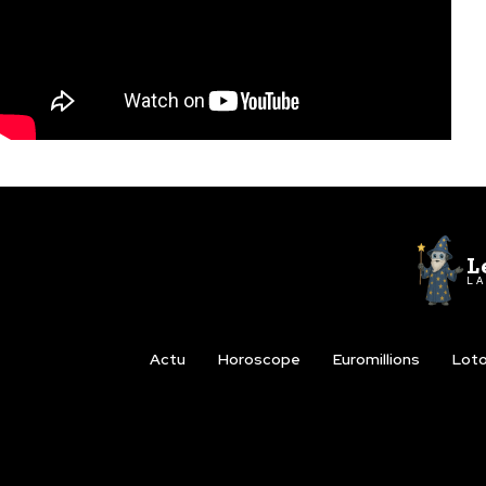
L
LA
Actu
Horoscope
Euromillions
Lot