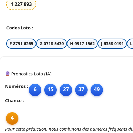
1 227 893
Codes Loto :
F 8791 6265
G 0718 5439
H 9917 1562
J 6358 0191
L
Pronostics Loto (IA)
Numéros :
6
15
27
37
49
Chance :
4
Pour cette prédiction, nous combinons des numéros fréquents du 