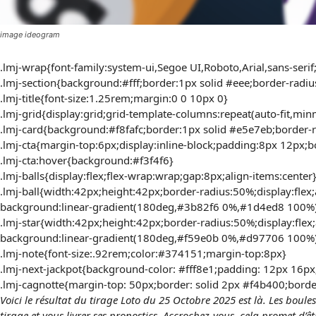
image ideogram
.lmj-wrap{font-family:system-ui,Segoe UI,Roboto,Arial,sans-serif;
.lmj-section{background:#fff;border:1px solid #eee;border-rad
.lmj-title{font-size:1.25rem;margin:0 0 10px 0}
.lmj-grid{display:grid;grid-template-columns:repeat(auto-fit,mi
.lmj-card{background:#f8fafc;border:1px solid #e5e7eb;border-
.lmj-cta{margin-top:6px;display:inline-block;padding:8px 12px;
.lmj-cta:hover{background:#f3f4f6}
.lmj-balls{display:flex;flex-wrap:wrap;gap:8px;align-items:center
.lmj-ball{width:42px;height:42px;border-radius:50%;display:flex;a
background:linear-gradient(180deg,#3b82f6 0%,#1d4ed8 100%);c
.lmj-star{width:42px;height:42px;border-radius:50%;display:flex;a
background:linear-gradient(180deg,#f59e0b 0%,#d97706 100%);
.lmj-note{font-size:.92rem;color:#374151;margin-top:8px}
.lmj-next-jackpot{background-color: #fff8e1;padding: 12px 16px;
.lmj-cagnotte{margin-top: 50px;border: solid 2px #f4b400;borde
Voici le résultat du tirage Loto du 25 Octobre 2025 est là. Les boules 
tirage et vous livrer ses pronostics. Accrochez-vous, cela promet d’ê