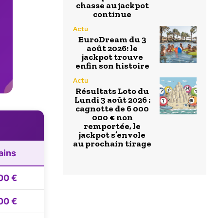
chasse au jackpot
continue
Actu
EuroDream du 3
août 2026: le
jackpot trouve
enfin son histoire
Actu
Résultats Loto du
Lundi 3 août 2026 :
cagnotte de 6 000
000 € non
remportée, le
jackpot s’envole
au prochain tirage
ains
00 €
00 €