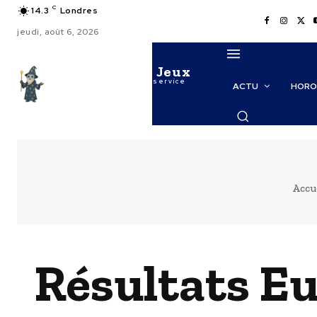
C
14.3
Londres
jeudi, août 6, 2026
Le Maitre des Jeux
La puissance de l'IA au service
ACTU
HORO
des probabilités
Accu
Résultats E