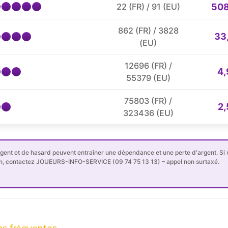
508
22 (FR) / 91 (EU)
862 (FR) / 3828
33
(EU)
12696 (FR) /
4,
55379 (EU)
75803 (FR) /
2,
323436 (EU)
rgent et de hasard peuvent entraîner une dépendance et une perte d'argent. Si
n, contactez JOUEURS-INFO-SERVICE (09 74 75 13 13) – appel non surtaxé.
ns fréquentes