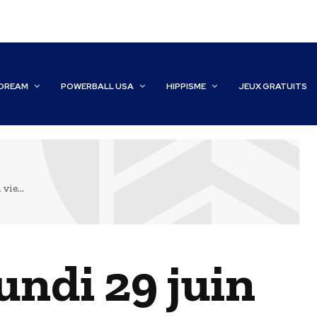
DREAM
POWERBALL USA
HIPPISME
JEUX GRATUITS
vie...
ndi 29 juin