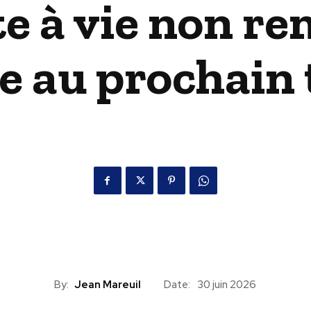
te à vie non r
ue au prochain 
By:
Jean Mareuil
Date:
30 juin 2026