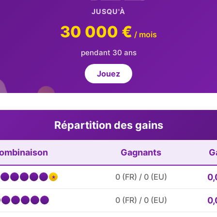
JUSQU'À
30 000 €
/ mois
pendant 30 ans
Jouez
Répartition des gains
Combinaison
Gagnants
G
0,
0 (FR) / 0 (EU)
★
0,
0 (FR) / 0 (EU)