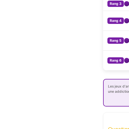
Rang 3
Rang 4
Rang 5
Rang 6
Les jeux d'a
une addictio
Questio