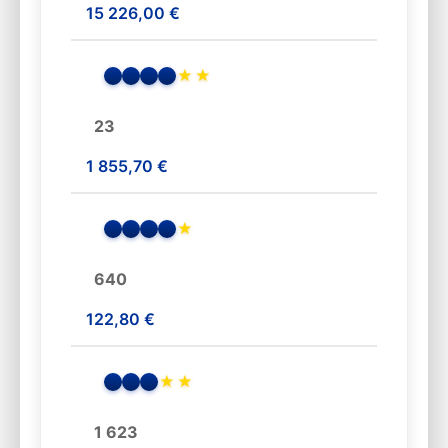
15 226,00 €
★
★
23
1 855,70 €
★
640
122,80 €
★
★
1 623