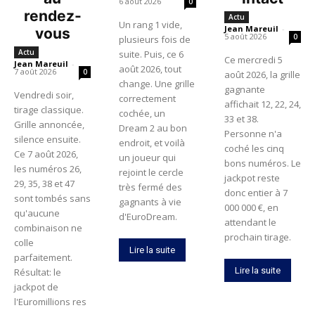
6 août 2026
0
rendez-
Actu
Un rang 1 vide,
Jean Mareuil
-
vous
5 août 2026
0
plusieurs fois de
Actu
suite. Puis, ce 6
Ce mercredi 5
Jean Mareuil
-
août 2026, tout
7 août 2026
0
août 2026, la grille
change. Une grille
gagnante
Vendredi soir,
correctement
affichait 12, 22, 24,
tirage classique.
cochée, un
33 et 38.
Grille annoncée,
Dream 2 au bon
Personne n'a
silence ensuite.
endroit, et voilà
coché les cinq
Ce 7 août 2026,
un joueur qui
bons numéros. Le
les numéros 26,
rejoint le cercle
jackpot reste
29, 35, 38 et 47
très fermé des
donc entier à 7
sont tombés sans
gagnants à vie
000 000 €, en
qu'aucune
d'EuroDream.
attendant le
combinaison ne
prochain tirage.
colle
Lire la suite
parfaitement.
Lire la suite
Résultat: le
jackpot de
l'Euromillions res