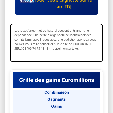
site FDJ
Les jeux d'argent et de hasard peuvent entrainer une
dépendance, une perte d'argent qui peut entrainer des
conflits familiaux. Si vous avez une addiction aux jeux vous
pouvez vous faire conseiller sur le site de JOUEUR-INFO-
SERVICE (09 74 75 13 13) – appel non surtaxé.
Grille des gains Euromillions
Combinaison
Gagnants
Gains