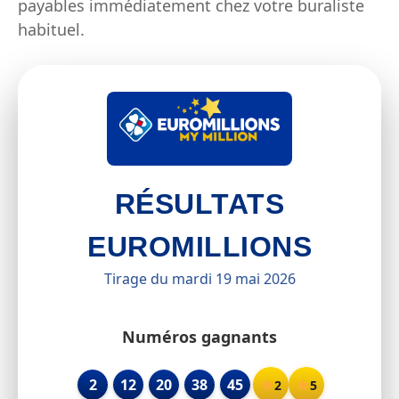
payables immédiatement chez votre buraliste
habituel.
RÉSULTATS
EUROMILLIONS
Tirage du mardi 19 mai 2026
Numéros gagnants
2
12
20
38
45
2
5