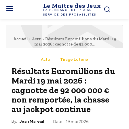
Le Maitre des Jeux
LA PUISSANCE DE L'IA AU
SERVICE DES PROBABILITÉS
Accueil
Actu
Résultats Euromillions du Mardi 19
mai 2026 : cagnotte de 92 000...
Actu
Tirage Loterie
Résultats Euromillions du
Mardi 19 mai 2026 :
cagnotte de 92 000 000 €
non remportée, la chasse
au jackpot continue
By:
Jean Mareuil
Date:
19 mai 2026