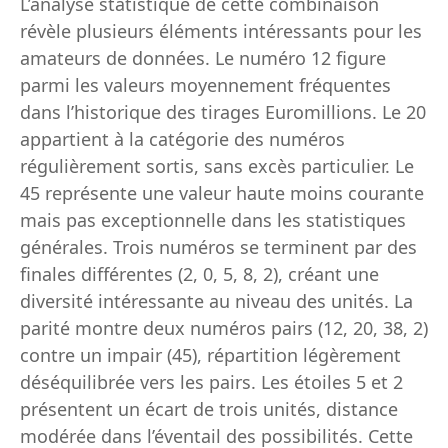
L’analyse statistique de cette combinaison
révèle plusieurs éléments intéressants pour les
amateurs de données. Le numéro 12 figure
parmi les valeurs moyennement fréquentes
dans l’historique des tirages Euromillions. Le 20
appartient à la catégorie des numéros
régulièrement sortis, sans excès particulier. Le
45 représente une valeur haute moins courante
mais pas exceptionnelle dans les statistiques
générales. Trois numéros se terminent par des
finales différentes (2, 0, 5, 8, 2), créant une
diversité intéressante au niveau des unités. La
parité montre deux numéros pairs (12, 20, 38, 2)
contre un impair (45), répartition légèrement
déséquilibrée vers les pairs. Les étoiles 5 et 2
présentent un écart de trois unités, distance
modérée dans l’éventail des possibilités. Cette