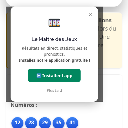
×
La prochaine cagnotte Euromillions
s’élève à 105 millions €, à gagner lors du
tirage du
Vendredi 22 mai 2026
. Une
Le Maître des Jeux
belle opportunité pour tenter votre
Résultats en direct, statistiques et
chance !
pronostics.
Installez notre application gratuite !
Installer l'app
Plus tard
Pronostics Euromillions (IA)
Numéros :
12
28
29
35
41