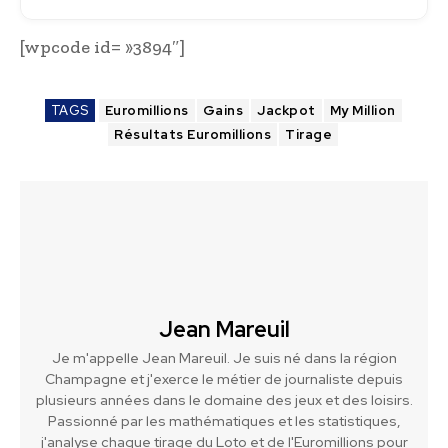
[wpcode id= »3894″]
TAGS
Euromillions
Gains
Jackpot
My Million
Résultats Euromillions
Tirage
Jean Mareuil
Je m'appelle Jean Mareuil. Je suis né dans la région
Champagne et j'exerce le métier de journaliste depuis
plusieurs années dans le domaine des jeux et des loisirs.
Passionné par les mathématiques et les statistiques,
j'analyse chaque tirage du Loto et de l'Euromillions pour