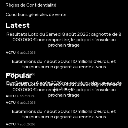
Règles de Confidentialité
Conditions générales de vente
Latest
Résultats Loto du Samedi 8 août 2026 : cagnotte de 8
000 000 € non remportée, le jackpot s’envole au
prochain tirage
ACTU
9 août 2026
Euromillions du 7 août 2026: 110 millions d’euros, et
toujours aucun gagnant au rendez-vous
Popular
ACTU
7 août 2026
EuroDream du 6 août 2026: ce soir-là, quelqu’un a eu de
Résultats Loto du Samedi 8 août 2026 : cagnotte de 8
la chance
000 000 € non remportée, le jackpot s’envole au
prochain tirage
ACTU
6 août 2026
ACTU
9 août 2026
Euromillions du 7 août 2026: 110 millions d’euros, et
toujours aucun gagnant au rendez-vous
ACTU
7 août 2026