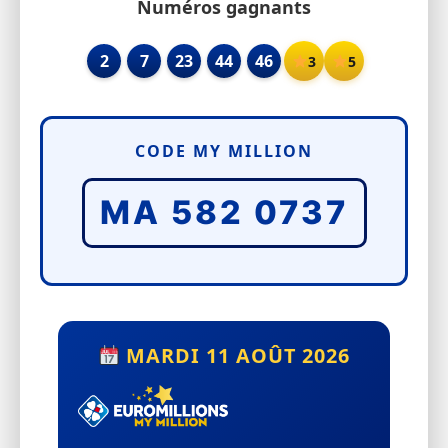
Numéros gagnants
2
7
23
44
46
3
5
CODE MY MILLION
MA 582 0737
MARDI 11 AOÛT 2026