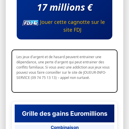
17 millions €
Jouer cette cagnotte sur le
site FDJ
Les jeux d'argent et de hasard peuvent entrainer une
dépendance, une perte d'argent qui peut entrainer des
conflits familiaux. Si vous avez une addiction aux jeux vous
pouvez vous faire conseiller sur le site de JOUEUR-INFO-
SERVICE (09 74 75 13 13) – appel non surtaxé.
Grille des gains Euromillions
Combinaison