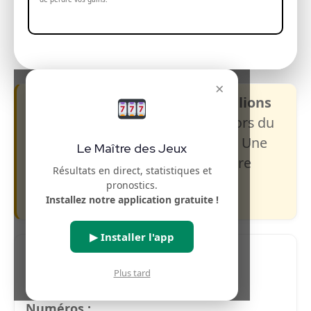
×
La prochaine cagnotte Euromillions
s’élève à 17 millions €, à gagner lors du
tirage du
Vendredi 12 juin 2026
. Une
Le Maître des Jeux
belle opportunité pour tenter votre
Résultats en direct, statistiques et
chance !
pronostics.
Installez notre application gratuite !
▶ Installer l'app
Plus tard
Pronostics Euromillions (IA)
Numéros :