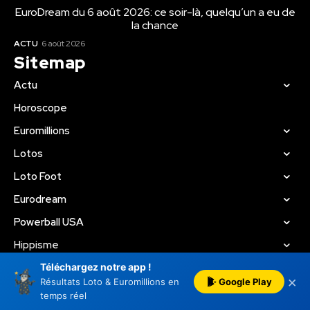
EuroDream du 6 août 2026: ce soir-là, quelqu’un a eu de
la chance
ACTU
6 août 2026
Sitemap
Actu
Horoscope
Euromillions
Lotos
Loto Foot
Eurodream
Powerball USA
Hippisme
Téléchargez notre app !
Jeux Gratuits
?
×
Google Play
Résultats Loto & Euromillions en
temps réel