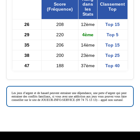
Score
dans
Classement
Numéro
(Fréquence)
les
Top
Stats
26
208
12ème
Top 15
29
220
4ème
Top 5
35
206
14ème
Top 15
38
200
23ème
Top 25
47
188
37ème
Top 40
Les jeux d’argent et de hasard peuvent entrainer une dépendance, une perte d’argent qui peut
entrainer des conflits familiaux, si vous avez une addiction aux jeux vous pouvez vous faire
conseiller sur le site de JOUEUR-INFO-SERVICE (09 74 75 13 13) – appel non surtaxé.