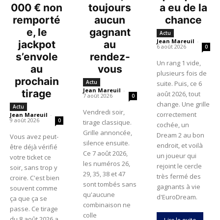
000 € non
toujours
a eu de la
remporté
aucun
chance
e, le
gagnant
Actu
Jean Mareuil
-
jackpot
au
6 août 2026
0
s’envole
rendez-
Un rang 1 vide,
au
vous
plusieurs fois de
prochain
Actu
suite. Puis, ce 6
Jean Mareuil
-
tirage
août 2026, tout
7 août 2026
0
change. Une grille
Actu
Vendredi soir,
correctement
Jean Mareuil
-
9 août 2026
0
tirage classique.
cochée, un
Grille annoncée,
Dream 2 au bon
Vous avez peut-
silence ensuite.
endroit, et voilà
être déjà vérifié
Ce 7 août 2026,
un joueur qui
votre ticket ce
les numéros 26,
rejoint le cercle
soir, sans trop y
29, 35, 38 et 47
très fermé des
croire. C'est bien
sont tombés sans
gagnants à vie
souvent comme
qu'aucune
d'EuroDream.
ça que ça se
combinaison ne
passe. Ce tirage
colle
du 8 août 2026 a