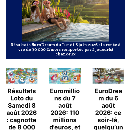
Résultats EuroDream du Lundi 8 juin 2026 : la rente à
vie de 30 000 €/mois remportée par 2 joueur(s)
chanceux
Résultats
Euromillio
EuroDrea
Loto du
ns du 7
m du 6
Samedi 8
août
août
août 2026
2026: 110
2026: ce
: cagnotte
millions
soir-là,
de 8 000
d’euros, et
quelqu’un