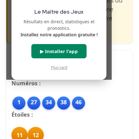
s’élève à 50 millions €, à gagner lors du
tirage du
Mardi 24 mars 2026
. Une
Le Maître des Jeux
belle opportunité pour tenter votre
Résultats en direct, statistiques et
chance !
pronostics.
Installez notre application gratuite !
▶ Installer l'app
Plus tard
Pronostics Euromillions (IA)
Numéros :
1
27
34
38
46
Étoiles :
11
12