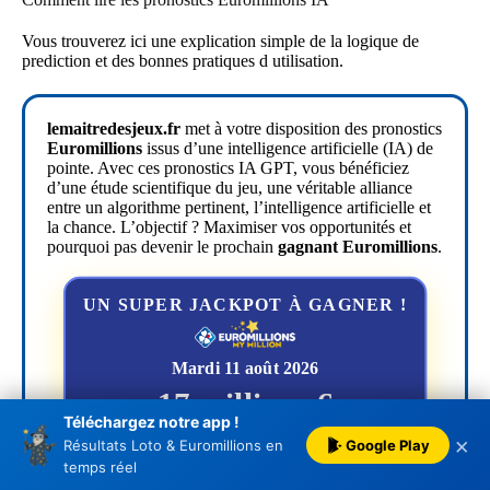
Vous trouverez ici une explication simple de la logique de
prediction et des bonnes pratiques d utilisation.
lemaitredesjeux.fr
met à votre disposition des pronostics
Euromillions
issus d’une intelligence artificielle (IA) de
pointe. Avec ces pronostics IA GPT, vous bénéficiez
d’une étude scientifique du jeu, une véritable alliance
entre un algorithme pertinent, l’intelligence artificielle et
la chance. L’objectif ? Maximiser vos opportunités et
pourquoi pas devenir le prochain
gagnant Euromillions
.
UN SUPER JACKPOT À GAGNER !
Mardi 11 août 2026
17 millions €
Téléchargez notre app !
?
×
Google Play
Résultats Loto & Euromillions en
Jouer cette cagnotte sur le
temps réel
site FDJ