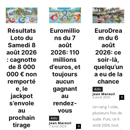
Résultats
Euromillio
EuroDrea
Loto du
ns du 7
m du 6
Samedi 8
août
août
août 2026
2026: 110
2026: ce
: cagnotte
millions
soir-là,
de 8 000
d’euros, et
quelqu’un
000 € non
toujours
a eu de la
remporté
aucun
chance
e, le
gagnant
Actu
Jean Mareuil
-
jackpot
au
6 août 2026
0
s’envole
rendez-
Un rang 1 vide,
au
vous
plusieurs fois de
prochain
Actu
suite. Puis, ce 6
Jean Mareuil
-
tirage
août 2026, tout
7 août 2026
0