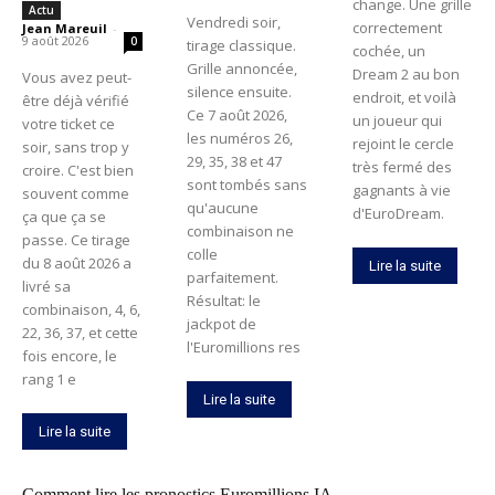
change. Une grille
Actu
Vendredi soir,
correctement
Jean Mareuil
-
9 août 2026
0
tirage classique.
cochée, un
Grille annoncée,
Dream 2 au bon
Vous avez peut-
silence ensuite.
endroit, et voilà
être déjà vérifié
Ce 7 août 2026,
un joueur qui
votre ticket ce
les numéros 26,
rejoint le cercle
soir, sans trop y
29, 35, 38 et 47
très fermé des
croire. C'est bien
sont tombés sans
gagnants à vie
souvent comme
qu'aucune
d'EuroDream.
ça que ça se
combinaison ne
passe. Ce tirage
colle
du 8 août 2026 a
Lire la suite
parfaitement.
livré sa
Résultat: le
combinaison, 4, 6,
jackpot de
22, 36, 37, et cette
l'Euromillions res
fois encore, le
rang 1 e
Lire la suite
Lire la suite
Comment lire les pronostics Euromillions IA