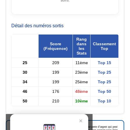
sorti.
Détail des numéros sortis
Rang
Score
dans
Classement
Numéro
(Fréquence)
les
Top
Stats
25
209
11ème
Top 15
30
199
23ème
Top 25
34
199
25ème
Top 25
46
176
48ème
Top 50
50
210
10ème
Top 10
×
Les jeux d’argent et de hasard peuvent entrainer une dépendance, une perte d’argent qui peut
entrainer des conflits familiaux, si vous avez une addiction aux jeux vous pouvez vous faire