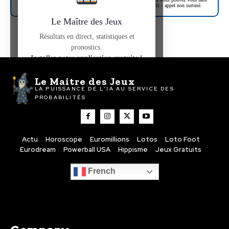
conseiller sur le site de JOUEUR-INFO-SERVICE (09 74 75 13 13) – appel non surtaxé.
Le Maître des Jeux
Résultats en direct, statistiques et
pronostics.
Installez notre application gratuite !
Le Maitre des Jeux
Installer l'app
LA PUISSANCE DE L'IA AU SERVICE DES
PROBABILITÉS
Plus tard
Actu
Horoscope
Euromillions
Lotos
Loto Foot
Eurodream
Powerball USA
Hippisme
Jeux Gratuits
French