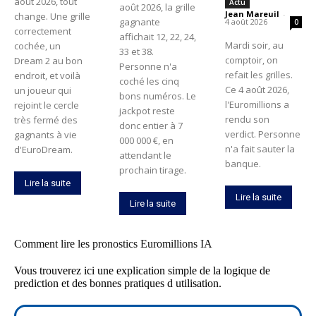
août 2026, tout
Actu
août 2026, la grille
Jean Mareuil
-
change. Une grille
gagnante
4 août 2026
0
correctement
affichait 12, 22, 24,
Mardi soir, au
cochée, un
33 et 38.
comptoir, on
Dream 2 au bon
Personne n'a
refait les grilles.
endroit, et voilà
coché les cinq
Ce 4 août 2026,
un joueur qui
bons numéros. Le
l'Euromillions a
rejoint le cercle
jackpot reste
rendu son
très fermé des
donc entier à 7
verdict. Personne
gagnants à vie
000 000 €, en
n'a fait sauter la
d'EuroDream.
attendant le
banque.
prochain tirage.
Lire la suite
Lire la suite
Lire la suite
Comment lire les pronostics Euromillions IA
Vous trouverez ici une explication simple de la logique de
prediction et des bonnes pratiques d utilisation.