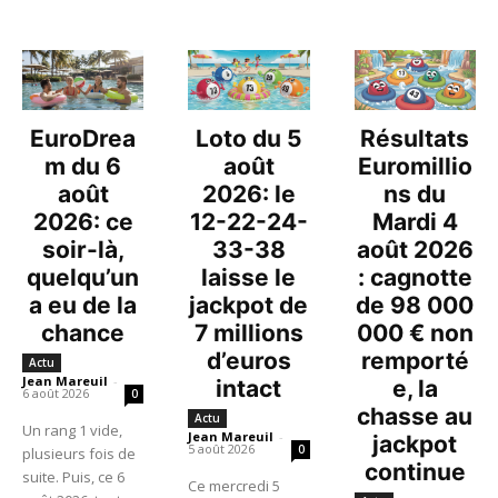
EuroDrea
Loto du 5
Résultats
m du 6
août
Euromillio
août
2026: le
ns du
2026: ce
12-22-24-
Mardi 4
soir-là,
33-38
août 2026
quelqu’un
laisse le
: cagnotte
a eu de la
jackpot de
de 98 000
chance
7 millions
000 € non
d’euros
remporté
Actu
Jean Mareuil
-
intact
e, la
6 août 2026
0
chasse au
Actu
Un rang 1 vide,
Jean Mareuil
-
jackpot
5 août 2026
0
plusieurs fois de
continue
suite. Puis, ce 6
Ce mercredi 5