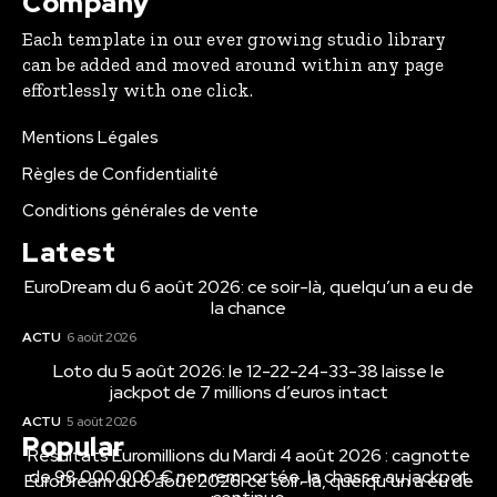
Company
Each template in our ever growing studio library
can be added and moved around within any page
effortlessly with one click.
Mentions Légales
Règles de Confidentialité
Conditions générales de vente
Latest
EuroDream du 6 août 2026: ce soir-là, quelqu’un a eu de
la chance
ACTU
6 août 2026
Loto du 5 août 2026: le 12-22-24-33-38 laisse le
jackpot de 7 millions d’euros intact
ACTU
5 août 2026
Popular
Résultats Euromillions du Mardi 4 août 2026 : cagnotte
de 98 000 000 € non remportée, la chasse au jackpot
EuroDream du 6 août 2026: ce soir-là, quelqu’un a eu de