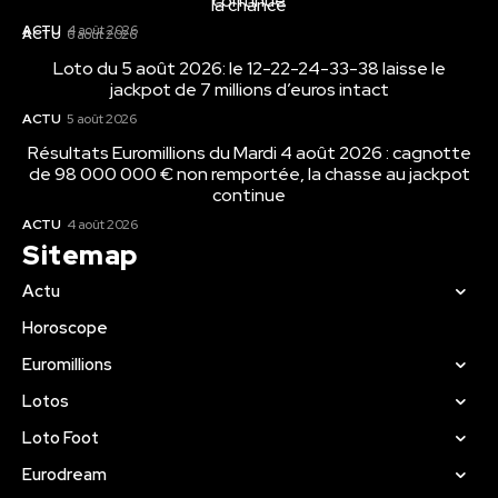
continue
la chance
ACTU
4 août 2026
ACTU
6 août 2026
Loto du 5 août 2026: le 12-22-24-33-38 laisse le
jackpot de 7 millions d’euros intact
ACTU
5 août 2026
Résultats Euromillions du Mardi 4 août 2026 : cagnotte
de 98 000 000 € non remportée, la chasse au jackpot
continue
ACTU
4 août 2026
Sitemap
Actu
Horoscope
Euromillions
Lotos
Loto Foot
Eurodream