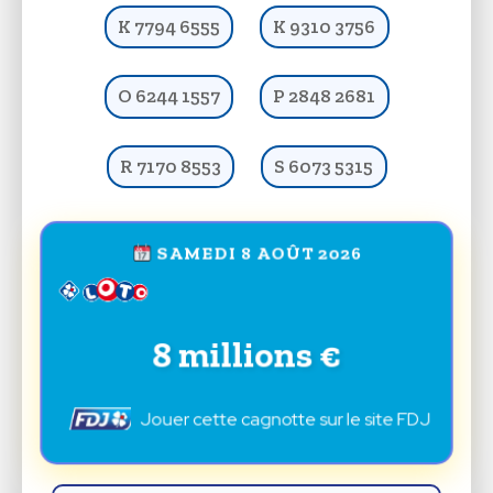
K 7794 6555
K 9310 3756
O 6244 1557
P 2848 2681
R 7170 8553
S 6073 5315
SAMEDI 8 AOÛT 2026
8 millions €
Jouer cette cagnotte sur le site FDJ