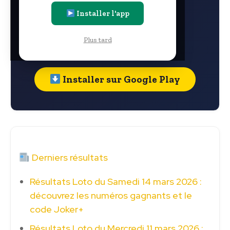
Installer l'app
Plus tard
Installer sur Google Play
Derniers résultats
Résultats Loto du Samedi 14 mars 2026 :
découvrez les numéros gagnants et le
code Joker+
Résultats Loto du Mercredi 11 mars 2026 :