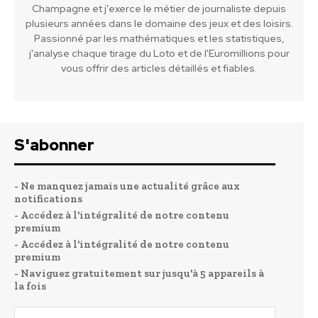
Champagne et j'exerce le métier de journaliste depuis
plusieurs années dans le domaine des jeux et des loisirs.
Passionné par les mathématiques et les statistiques,
j'analyse chaque tirage du Loto et de l'Euromillions pour
vous offrir des articles détaillés et fiables.
S'abonner
- Ne manquez jamais une actualité grâce aux
notifications
- Accédez à l'intégralité de notre contenu
premium
- Accédez à l'intégralité de notre contenu
premium
- Naviguez gratuitement sur jusqu'à 5 appareils à
la fois