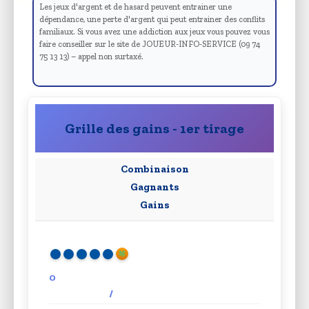
Les jeux d'argent et de hasard peuvent entrainer une
dépendance, une perte d'argent qui peut entrainer des conflits
familiaux. Si vous avez une addiction aux jeux vous pouvez vous
faire conseiller sur le site de JOUEUR-INFO-SERVICE (09 74
75 13 13) – appel non surtaxé.
Grille des gains - 1er tirage
Combinaison
Gagnants
Gains
0
/