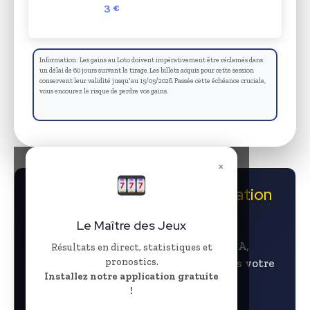
3 €
Information: Les gains au Loto doivent impérativement être réclamés dans
un délai de 60 jours suivant le tirage. Les billets acquis pour cette session
conservent leur validité jusqu'au 15/05/2026. Passée cette échéance cruciale,
vous encourez le risque de perdre vos gains.
×
Téléchargez notre application
gratuite
Le Maître des Jeux
Résultats en direct, pronostics IA,
Résultats en direct, statistiques et
statistiques et bien plus — tout dans votre
pronostics.
Installez notre application gratuite
poche !
!