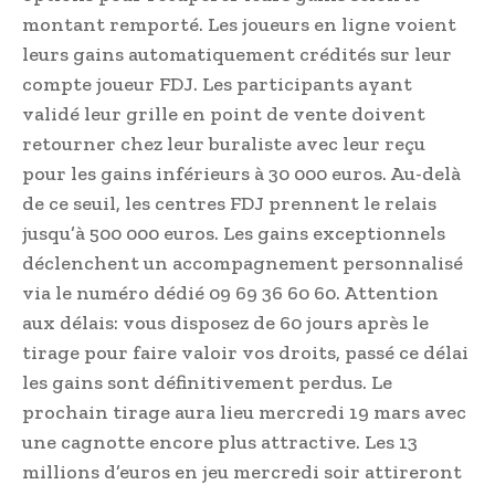
montant remporté. Les joueurs en ligne voient
leurs gains automatiquement crédités sur leur
compte joueur FDJ. Les participants ayant
validé leur grille en point de vente doivent
retourner chez leur buraliste avec leur reçu
pour les gains inférieurs à 30 000 euros. Au-delà
de ce seuil, les centres FDJ prennent le relais
jusqu’à 500 000 euros. Les gains exceptionnels
déclenchent un accompagnement personnalisé
via le numéro dédié 09 69 36 60 60. Attention
aux délais: vous disposez de 60 jours après le
tirage pour faire valoir vos droits, passé ce délai
les gains sont définitivement perdus. Le
prochain tirage aura lieu mercredi 19 mars avec
une cagnotte encore plus attractive. Les 13
millions d’euros en jeu mercredi soir attireront