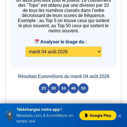
un atout précieux pour le joueur. Le classement
des "Tops" est obtenu par une division par 10
de tous les numéros classés dans l'ordre
décroissant de leurs scores de fréquence.
Exemple : au Top 5 on trouve ceux qui sortent
le plus souvent, au Top 50 ceux qui sortent le
moins souvent.
Analyser le tirage du :
Résultats Euromillions du mardi 04 août 2026
25
30
34
46
50
Téléchargez notre app !
Détail des numéros sortis (Score vs Top)
?
×
Google Play
Résultats Loto & Euromillions en
temps réel