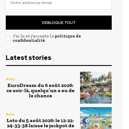
DEBLOQUE TOUT
J'ai lu et j'accepte la
politique de
confidentialité
.
Latest stories
Actu
EuroDream du 6 août 2026:
ce soir-là, quelqu’un a eu de
la chance
Actu
Loto du 5 août 2026: le 12-22-
24-33-38 laisse le jackpot de