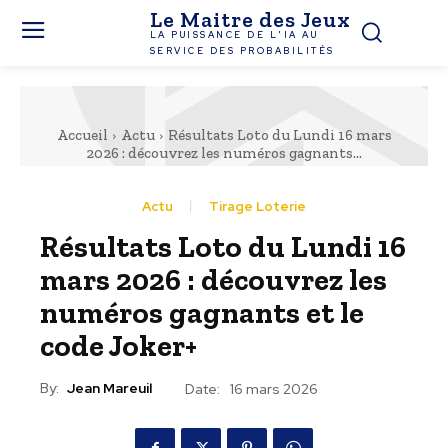
Le Maitre des Jeux
LA PUISSANCE DE L'IA AU
SERVICE DES PROBABILITÉS
Accueil
Actu
Résultats Loto du Lundi 16 mars
2026 : découvrez les numéros gagnants...
Actu
Tirage Loterie
Résultats Loto du Lundi 16
mars 2026 : découvrez les
numéros gagnants et le
code Joker+
By:
Jean Mareuil
Date:
16 mars 2026