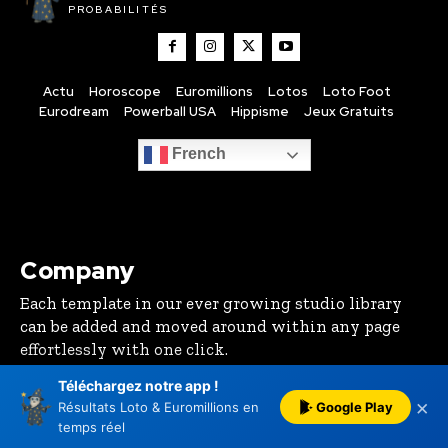
PROBABILITÉS
Actu
Horoscope
Euromillions
Lotos
Loto Foot
Eurodream
Powerball USA
Hippisme
Jeux Gratuits
French
Company
Each template in our ever growing studio library
can be added and moved around within any page
effortlessly with one click.
Téléchargez notre app !
Mentions Légales
?
×
Google Play
Résultats Loto & Euromillions en
Règles de Confidentialité
temps réel