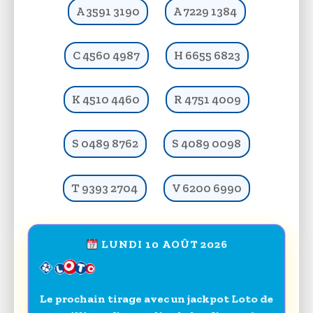
A 3591 3190
A 7229 1384
C 4560 4987
H 6655 6823
K 4510 4460
R 4751 4009
S 0489 8762
S 4089 0098
T 9393 2704
V 6200 6990
LUNDI 10 AOÛT 2026
Le prochain tirage avec un jackpot Loto de