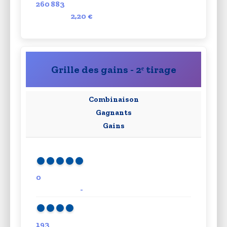
260 883
2,20 €
Grille des gains - 2ᵉ tirage
Combinaison
Gagnants
Gains
0
-
193