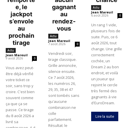
e, le
gagnant
Actu
Jean Mareuil
-
jackpot
au
6 août 2026
0
s’envole
rendez-
Un rang 1 vide,
au
vous
plusieurs fois de
prochain
Actu
suite. Puis, ce 6
Jean Mareuil
-
tirage
août 2026, tout
7 août 2026
0
change. Une grille
Actu
Vendredi soir,
correctement
Jean Mareuil
-
9 août 2026
0
tirage classique.
cochée, un
Grille annoncée,
Dream 2 au bon
Vous avez peut-
silence ensuite.
endroit, et voilà
être déjà vérifié
Ce 7 août 2026,
un joueur qui
votre ticket ce
les numéros 26,
rejoint le cercle
soir, sans trop y
29, 35, 38 et 47
très fermé des
croire. C'est bien
sont tombés sans
gagnants à vie
souvent comme
qu'aucune
d'EuroDream.
ça que ça se
combinaison ne
passe. Ce tirage
colle
du 8 août 2026 a
Lire la suite
parfaitement.
livré sa
Résultat: le
combinaison, 4, 6,