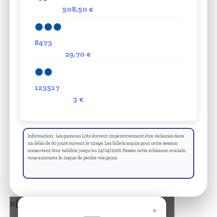
508,50 €
8473
29,70 €
123517
3 €
Information: Les gains au Loto doivent impérativement être réclamés dans
un délai de 60 jours suivant le tirage. Les billets acquis pour cette session
conservent leur validité jusqu'au 24/04/2026. Passée cette échéance cruciale,
vous encourez le risque de perdre vos gains.
n[wpcode id= »3894″]
×