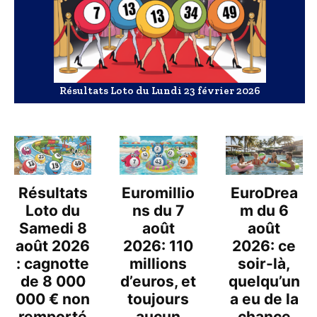
Résultats Loto du Lundi 23 février 2026
Résultats
Euromillio
EuroDrea
Loto du
ns du 7
m du 6
Samedi 8
août
août
août 2026
2026: 110
2026: ce
: cagnotte
millions
soir-là,
de 8 000
d’euros, et
quelqu’un
000 € non
toujours
a eu de la
remporté
aucun
chance