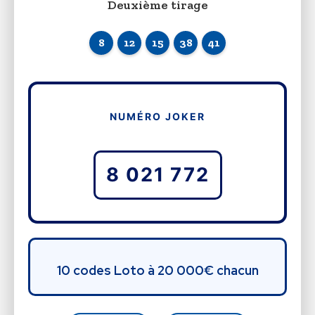
Deuxième tirage
8
12
15
38
41
NUMÉRO JOKER
8 021 772
10 codes Loto à 20 000€ chacun