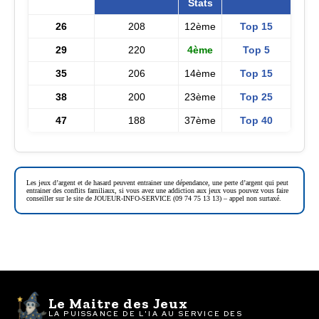
Stats
26
208
12ème
Top 15
29
220
4ème
Top 5
35
206
14ème
Top 15
38
200
23ème
Top 25
47
188
37ème
Top 40
Les jeux d’argent et de hasard peuvent entrainer une dépendance, une perte d’argent qui peut
entrainer des conflits familiaux, si vous avez une addiction aux jeux vous pouvez vous faire
conseiller sur le site de JOUEUR-INFO-SERVICE (09 74 75 13 13) – appel non surtaxé.
Le Maitre des Jeux
LA PUISSANCE DE L'IA AU SERVICE DES