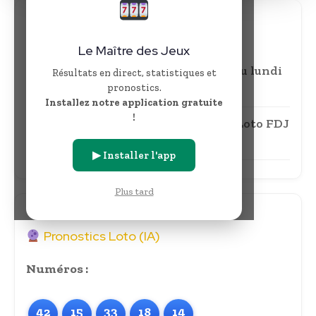
Questions fréquentes
Le Maître des Jeux
Quels sont les résultats du Loto du lundi
Résultats en direct, statistiques et
23 février 2026 ?
pronostics.
Installez notre application gratuite
!
A quelle heure a lieu le tirage du Loto FDJ
?
▶ Installer l'app
Plus tard
Pronostics Loto (IA)
Numéros :
42
15
33
18
14