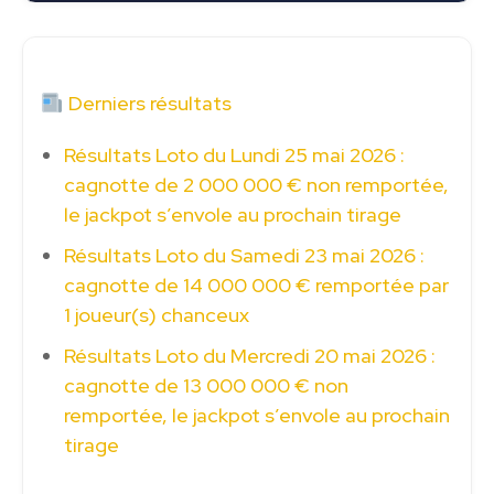
Derniers résultats
Résultats Loto du Lundi 25 mai 2026 :
cagnotte de 2 000 000 € non remportée,
le jackpot s’envole au prochain tirage
Résultats Loto du Samedi 23 mai 2026 :
cagnotte de 14 000 000 € remportée par
1 joueur(s) chanceux
Résultats Loto du Mercredi 20 mai 2026 :
cagnotte de 13 000 000 € non
remportée, le jackpot s’envole au prochain
tirage