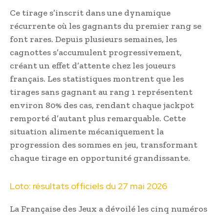
Ce tirage s’inscrit dans une dynamique
récurrente où les gagnants du premier rang se
font rares. Depuis plusieurs semaines, les
cagnottes s’accumulent progressivement,
créant un effet d’attente chez les joueurs
français. Les statistiques montrent que les
tirages sans gagnant au rang 1 représentent
environ 80% des cas, rendant chaque jackpot
remporté d’autant plus remarquable. Cette
situation alimente mécaniquement la
progression des sommes en jeu, transformant
chaque tirage en opportunité grandissante.
Loto: résultats officiels du 27 mai 2026
La Française des Jeux a dévoilé les cinq numéros