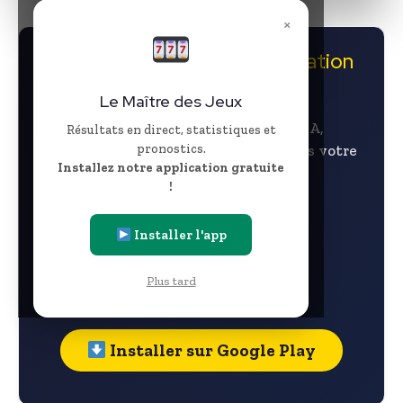
×
Téléchargez notre application
gratuite
Le Maître des Jeux
Résultats en direct, pronostics IA,
Résultats en direct, statistiques et
statistiques et bien plus — tout dans votre
pronostics.
Installez notre application gratuite
poche !
!
Installer l'app
Plus tard
Installer sur Google Play