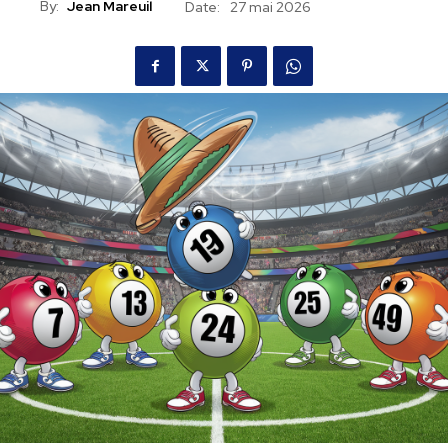
By:
Jean Mareuil
Date:
27 mai 2026