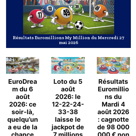
Résultats Euromillions My Million du Mercredi 27
mai 2026
EuroDrea
Loto du 5
Résultats
m du 6
août
Euromillio
août
2026: le
ns du
2026: ce
12-22-24-
Mardi 4
soir-là,
33-38
août 2026
quelqu’un
laisse le
: cagnotte
a eu de la
jackpot de
de 98 000
chance
7 millions
000 € non