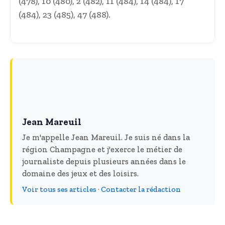
(478), 10 (480), 2 (482), 11 (484), 14 (484), 17
(484), 23 (485), 47 (488).
Jean Mareuil
Je m'appelle Jean Mareuil. Je suis né dans la
région Champagne et j'exerce le métier de
journaliste depuis plusieurs années dans le
domaine des jeux et des loisirs.
Voir tous ses articles
·
Contacter la rédaction