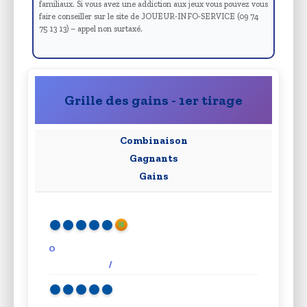
familiaux. Si vous avez une addiction aux jeux vous pouvez vous
faire conseiller sur le site de JOUEUR-INFO-SERVICE (09 74
75 13 13) – appel non surtaxé.
Grille des gains - 1er tirage
Combinaison
Gagnants
Gains
0
/