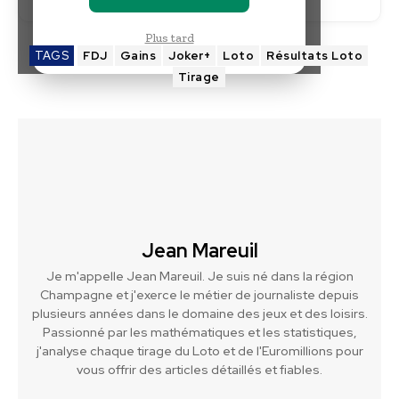
Plus tard
TAGS
FDJ
Gains
Joker+
Loto
Résultats Loto
Tirage
Jean Mareuil
Je m'appelle Jean Mareuil. Je suis né dans la région
Champagne et j'exerce le métier de journaliste depuis
plusieurs années dans le domaine des jeux et des loisirs.
Passionné par les mathématiques et les statistiques,
j'analyse chaque tirage du Loto et de l'Euromillions pour
vous offrir des articles détaillés et fiables.