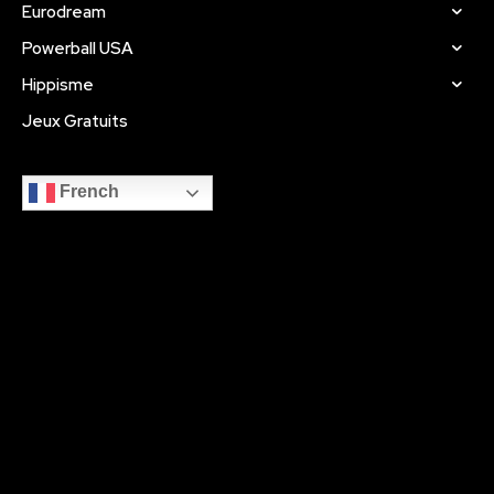
Eurodream
Powerball USA
Hippisme
Jeux Gratuits
French