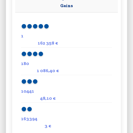
Gains
1
162 358 €
180
1 086,40 €
10441
48,10 €
163394
3 €