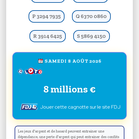
P 3294 7935
Q 6370 0860
R 3914 6425
S 5869 4150
SAMEDI 8 AOÛT 2026
8 millions €
Jouer cette cagnotte sur le site FDJ
Les jeux d'argent et de hasard peuvent entrainer une
dépendance, une perte d'argent qui peut entrainer des conflits