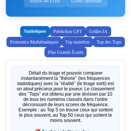
Analyse des Écarts
Grilles Optimisées
Statistiques
Prédiction GPT
Grilles IA
Pronostics Mathématiques
Top numéros
Top des Tops
Plus Grands Écarts
Détail du tirage et pouvoir comparer
instantanément la "théorie" (les fréquences
statistiques) avec la "réalité" (le tirage sorti) est
un atout précieux pour le joueur. Le classement
des "Tops" est obtenu par une division par 10
de tous les numéros classés dans l'ordre
décroissant de leurs scores de fréquence.
Exemple : au Top 5 on trouve ceux qui sortent
le plus souvent, au Top 50 ceux qui sortent le
moins souvent.