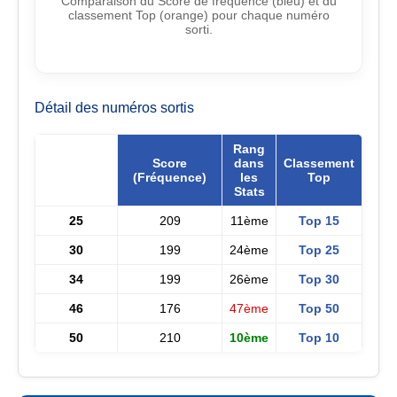
Comparaison du Score de fréquence (bleu) et du
classement Top (orange) pour chaque numéro
sorti.
Détail des numéros sortis
Rang
Score
dans
Classement
Numéro
(Fréquence)
les
Top
Stats
25
209
11ème
Top 15
30
199
24ème
Top 25
34
199
26ème
Top 30
46
176
47ème
Top 50
50
210
10ème
Top 10