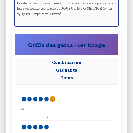
familiaux. Si vous avez une addiction aux jeux vous pouvez vous
faire conseiller sur le site de JOUEUR-INFO-SERVICE (09 74
75 13 13) – appel non surtaxé.
Grille des gains - 1er tirage
Combinaison
Gagnants
Gains
0
/