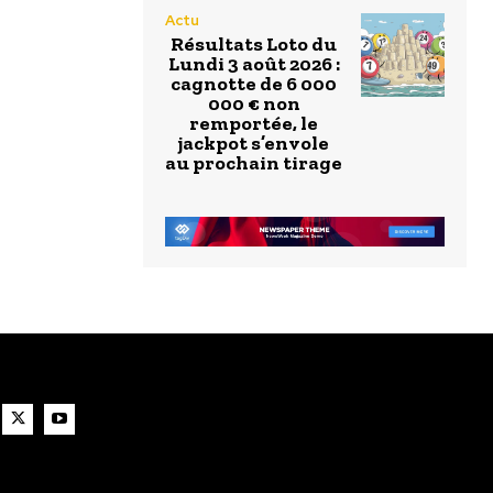
Actu
Résultats Loto du
Lundi 3 août 2026 :
cagnotte de 6 000
000 € non
remportée, le
jackpot s’envole
au prochain tirage