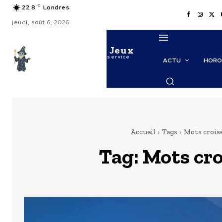
C
22.8
Londres
jeudi, août 6, 2026
Le Maitre des Jeux
La puissance de l'IA au service
ACTU
HORO
des probabilités
Accueil
Tags
Mots crois
Tag:
Mots cro