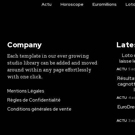
Actu
Horoscope
Euromillions
Lot
Company
Late
Loto 
Each template in our ever growing
laisse 
studio library can be added and moved
around within any page effortlessly
ACTU
5 a
with one click.
Résultat
cagnott
Mentions Légales
ACTU
4 a
Règles de Confidentialité
EuroDre
Conditions générales de vente
ACTU
3 a