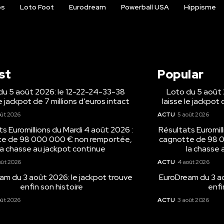
os
Loto Foot
Eurodream
Powerball USA
Hippisme
st
Popular
du 5 août 2026: le 12-22-24-33-38
Loto du 5 août
le jackpot de 7 millions d’euros intact
laisse le jackpot 
oût 2026
ACTU
5 août 2026
s Euromillions du Mardi 4 août 2026 :
Résultats Euromill
e de 98 000 000 € non remportée,
cagnotte de 98 
la chasse au jackpot continue
la chasse 
oût 2026
ACTU
4 août 2026
am du 3 août 2026: le jackpot trouve
EuroDream du 3 ao
enfin son histoire
enfi
oût 2026
ACTU
3 août 2026