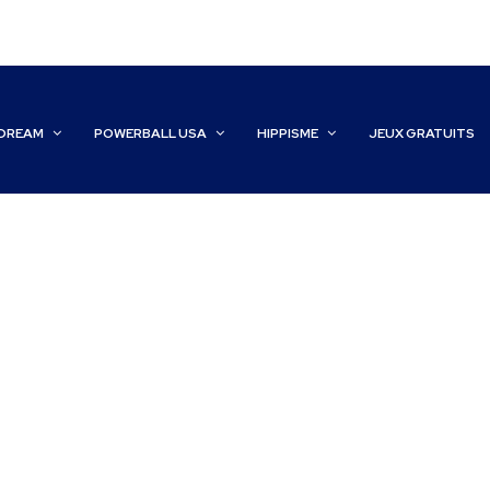
DREAM
POWERBALL USA
HIPPISME
JEUX GRATUITS