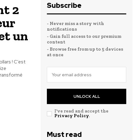
Subscribe
nt 2
eur
- Never miss a story with
notifications
et un
- Gain full access to our premium
content
- Browse free from up to 5 devices
at once
lars ! C’est
ize
 transformé
UNLOCK ALL
I've read and accept the
Privacy Policy
.
Must read