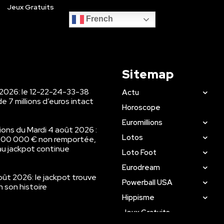
Jeux Gratuits
French
Sitemap
 2026: le 12-22-24-33-38
Actu
de 7 millions d’euros intact
Horoscope
Euromillions
ions du Mardi 4 août 2026 :
Lotos
000 000 € non remportée,
au jackpot continue
Loto Foot
Eurodream
ût 2026: le jackpot trouve
Powerball USA
n son histoire
Hippisme
Jeux Gratuits