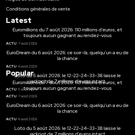
Conditions générales de vente
Latest
Euromillions du 7 août 2026: 110 millions d’euros, et
toujours aucun gagnant au rendez-vous
ACTU
7 août 2026
EuroDream du 6 août 2026: ce soir-là, quelqu’un a eu de
la chance
ACTU
6 août 2026
Popular
Loto du 5 août 2026: le 12-22-24-33-38 laisse le
jackpot de 7 millions d’euros intact
Euromillions du 7 août 2026: 110 millions d’euros, et
toujours aucun gagnant au rendez-vous
ACTU
5 août 2026
ACTU
7 août 2026
EuroDream du 6 août 2026: ce soir-là, quelqu’un a eu de
la chance
ACTU
6 août 2026
Loto du 5 août 2026: le 12-22-24-33-38 laisse le
jackpot de 7 millions d’euros intact