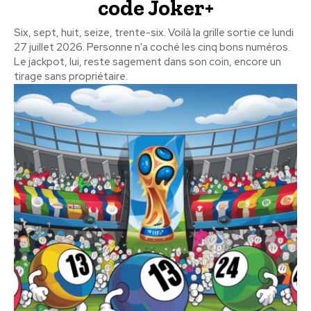
code Joker+
Six, sept, huit, seize, trente-six. Voilà la grille sortie ce lundi
27 juillet 2026. Personne n'a coché les cinq bons numéros.
Le jackpot, lui, reste sagement dans son coin, encore un
tirage sans propriétaire.