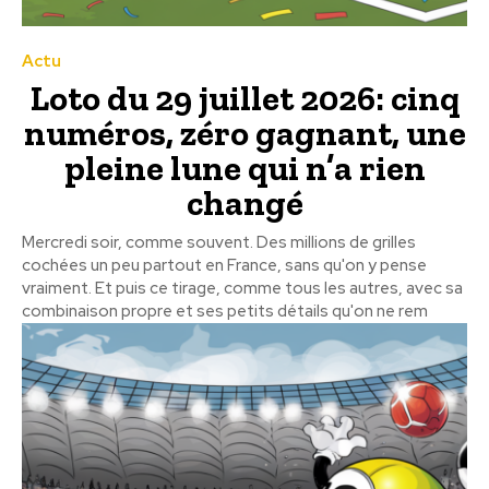
Actu
Loto du 29 juillet 2026: cinq
numéros, zéro gagnant, une
pleine lune qui n’a rien
changé
Mercredi soir, comme souvent. Des millions de grilles
cochées un peu partout en France, sans qu'on y pense
vraiment. Et puis ce tirage, comme tous les autres, avec sa
combinaison propre et ses petits détails qu'on ne rem