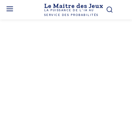
Le Maitre des Jeux
LA PUISSANCE DE L'IA AU
SERVICE DES PROBABILITÉS