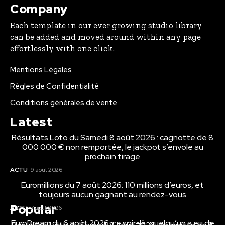
Company
Each template in our ever growing studio library
can be added and moved around within any page
effortlessly with one click.
Mentions Légales
Règles de Confidentialité
Conditions générales de vente
Latest
Résultats Loto du Samedi 8 août 2026 : cagnotte de 8
000 000 € non remportée, le jackpot s’envole au
prochain tirage
ACTU
9 août 2026
Euromillions du 7 août 2026: 110 millions d’euros, et
toujours aucun gagnant au rendez-vous
Popular
ACTU
7 août 2026
EuroDream du 6 août 2026: ce soir-là, quelqu’un a eu de