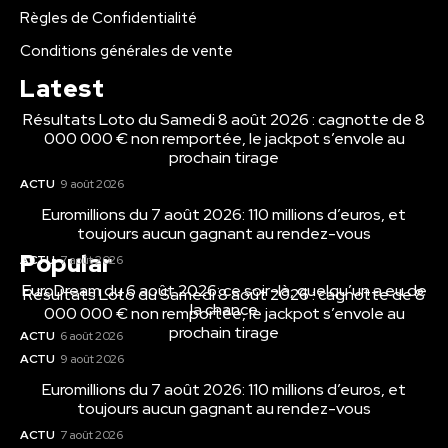
Règles de Confidentialité
Conditions générales de vente
Latest
Résultats Loto du Samedi 8 août 2026 : cagnotte de 8
000 000 € non remportée, le jackpot s’envole au
prochain tirage
ACTU
9 août 2026
Euromillions du 7 août 2026: 110 millions d’euros, et
toujours aucun gagnant au rendez-vous
Popular
ACTU
7 août 2026
EuroDream du 6 août 2026: ce soir-là, quelqu’un a eu de
Résultats Loto du Samedi 8 août 2026 : cagnotte de 8
la chance
000 000 € non remportée, le jackpot s’envole au
prochain tirage
ACTU
6 août 2026
ACTU
9 août 2026
Euromillions du 7 août 2026: 110 millions d’euros, et
toujours aucun gagnant au rendez-vous
ACTU
7 août 2026