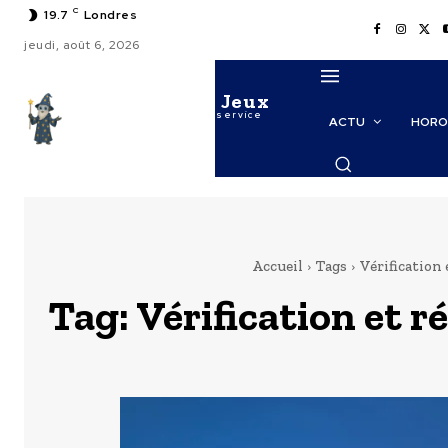
C
19.7
Londres
jeudi, août 6, 2026
Le Maitre des Jeux
La puissance de l'IA au service
ACTU
HORO
des probabilités
Accueil
Tags
Vérification
Tag:
Vérification et 