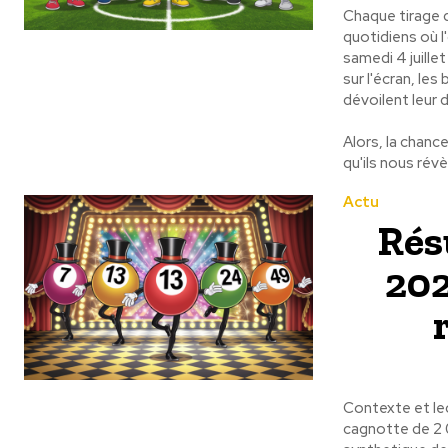
Chaque tirage 
quotidiens où l'
samedi 4 juillet
sur l'écran, l
dévoilent leur d
Alors, la chanc
qu'ils nous révè
Actu
Rés
202
Contexte et lec
cagnotte de 2 