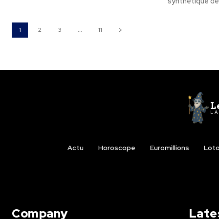
synthetique de
1
2
3
...
11
L
LA
Actu
Horoscope
Euromillions
Lot
Company
Late