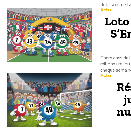
de la somme ta
Actu
Loto 
S’E
Chers amis du L
millionnaire, o
chaque semaine,
Actu
Ré
j
nu