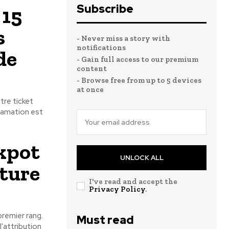
Subscribe
 15
s
- Never miss a story with
notifications
de
- Gain full access to our premium
content
- Browse free from up to 5 devices
at once
tre ticket
clamation est
ckpot
UNLOCK ALL
nture
I've read and accept the
Privacy Policy
.
premier rang.
Must read
'attribution