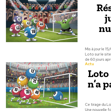
Rés
j
nu
Mis à jour le 1
Loto sur le site
de 60 jours apr
Actu
Loto 
n’a p
Ce tirage du Lo
Une nouvelle fo