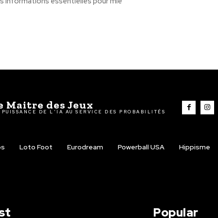
s informations essentielles pour mie
e Maitre des Jeux
 PUISSANCE DE L'IA AU SERVICE DES PROBABILITÉS
os
Loto Foot
Eurodream
Powerball USA
Hippisme
st
Popular