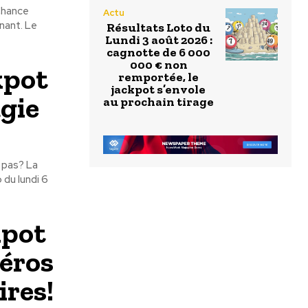
Chance
Actu
nant. Le
Résultats Loto du
Lundi 3 août 2026 :
cagnotte de 6 000
000 € non
kpot
remportée, le
jackpot s’envole
agie
au prochain tirage
e pas? La
 du lundi 6
kpot
méros
ires!