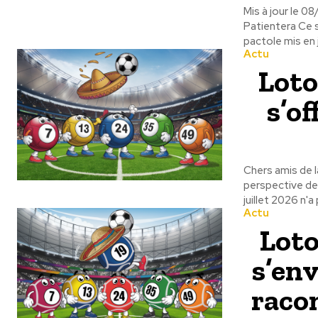
Mis à jour le 0
Patientera Ce s
pactole mis en
Actu
Loto
s’of
Chers amis de la
perspective de 
juillet 2026 n'a
Actu
Loto
s’en
racon