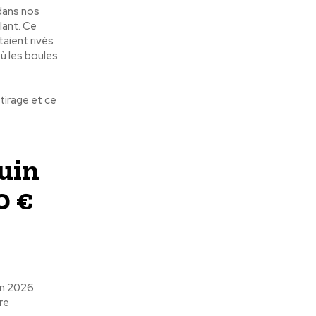
dans nos
lant. Ce
taient rivés
ù les boules
tirage et ce
juin
0 €
n 2026 :
re