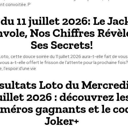
nt convoitée. P
du 11 juillet 2026: Le Ja
nvole, Nos Chiffres Révè
Ses Secrets!
oto, cette douce soirée du 11 juillet 2026 aura-t-elle fait de vou
u vous a-t-elle offert le frisson de l'attente pour la prochaine fo
 l'espoir d'une vie
sultats Loto du Mercredi
uillet 2026 : découvrez le
méros gagnants et le co
Joker+