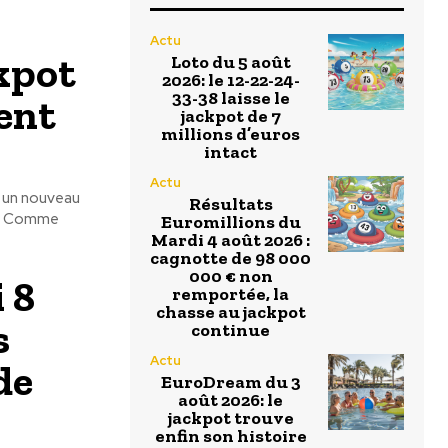
Actu
ckpot
Loto du 5 août
2026: le 12-22-24-
33-38 laisse le
lent
jackpot de 7
millions d’euros
intact
Actu
s un nouveau
Résultats
is? Comme
Euromillions du
Mardi 4 août 2026 :
cagnotte de 98 000
000 € non
 8
remportée, la
chasse au jackpot
s
continue
Actu
de
EuroDream du 3
août 2026: le
jackpot trouve
enfin son histoire