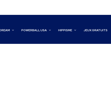
DREAM
POWERBALL USA
HIPPISME
JEUX GRATUITS