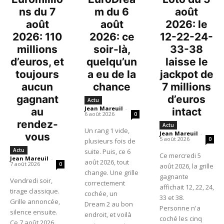
ns du 7
m du 6
août
août
août
2026: le
2026: 110
2026: ce
12-22-24-
millions
soir-là,
33-38
d’euros, et
quelqu’un
laisse le
toujours
a eu de la
jackpot de
aucun
chance
7 millions
gagnant
d’euros
Actu
Jean Mareuil
-
au
intact
6 août 2026
0
rendez-
Actu
Un rang 1 vide,
Jean Mareuil
-
vous
5 août 2026
0
plusieurs fois de
Actu
suite. Puis, ce 6
Ce mercredi 5
Jean Mareuil
-
août 2026, tout
7 août 2026
0
août 2026, la grille
change. Une grille
gagnante
Vendredi soir,
correctement
affichait 12, 22, 24,
tirage classique.
cochée, un
33 et 38.
Grille annoncée,
Dream 2 au bon
Personne n'a
silence ensuite.
endroit, et voilà
coché les cinq
Ce 7 août 2026,