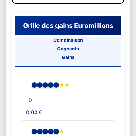
Grille des gains Euromillions
Combinaison
Gagnants
Gains
★
★
0
0,00 €
★