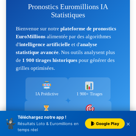
Pronostics Euromillions IA
Statistiques
Bienvenue sur notre
plateforme de pronostics
EuroMillions
alimentée par des algorithmes
d'
intelligence artificielle
et d'
analyse
statistique avancée
. Nos outils analysent plus
de
1 900 tirages historiques
pour générer des
grilles optimisées.
IA Prédictive
1 900+ Tirages
Analyse des Écarts
Grilles Optimisées
Téléchargez notre app !
×
Google Play
Résultats Loto & Euromillions en
temps réel