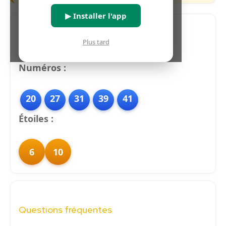
▶ Installer l'app
Plus tard
Pronostics Euromillions (IA)
Numéros :
20
27
31
39
41
Étoiles :
6
10
Questions fréquentes