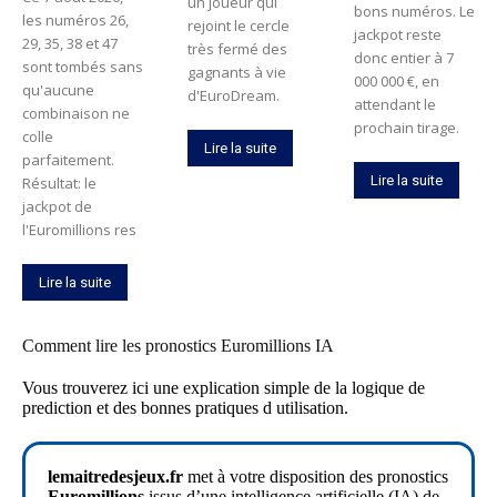
un joueur qui
bons numéros. Le
les numéros 26,
rejoint le cercle
jackpot reste
29, 35, 38 et 47
très fermé des
donc entier à 7
sont tombés sans
gagnants à vie
000 000 €, en
qu'aucune
d'EuroDream.
attendant le
combinaison ne
prochain tirage.
colle
Lire la suite
parfaitement.
Lire la suite
Résultat: le
jackpot de
l'Euromillions res
Lire la suite
Comment lire les pronostics Euromillions IA
Vous trouverez ici une explication simple de la logique de
prediction et des bonnes pratiques d utilisation.
lemaitredesjeux.fr
met à votre disposition des pronostics
Euromillions
issus d’une intelligence artificielle (IA) de