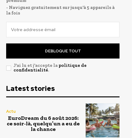
premium
- Naviguez gratuitement sur jusqu'à 5 appareils à
la fois
DEBLOQUE TOUT
J'ai lu et j'accepte la
politique de
confidentialité
.
Latest stories
Actu
EuroDream du 6 août 2026:
ce soir-là, quelqu’un a eu de
la chance