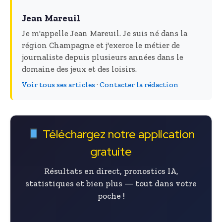
Jean Mareuil
Je m'appelle Jean Mareuil. Je suis né dans la
région Champagne et j'exerce le métier de
journaliste depuis plusieurs années dans le
domaine des jeux et des loisirs.
Voir tous ses articles
·
Contacter la rédaction
Téléchargez notre application
gratuite
Résultats en direct, pronostics IA,
statistiques et bien plus — tout dans votre
poche !