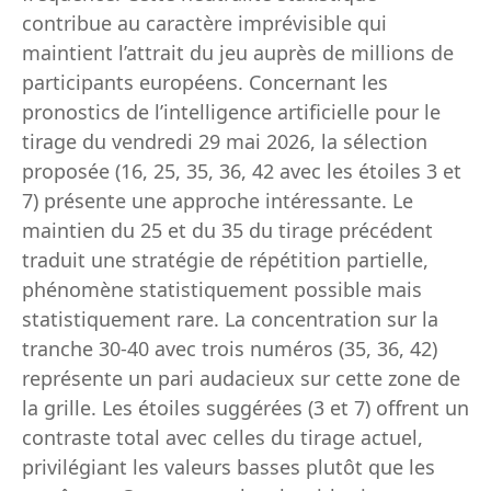
contribue au caractère imprévisible qui
maintient l’attrait du jeu auprès de millions de
participants européens. Concernant les
pronostics de l’intelligence artificielle pour le
tirage du vendredi 29 mai 2026, la sélection
proposée (16, 25, 35, 36, 42 avec les étoiles 3 et
7) présente une approche intéressante. Le
maintien du 25 et du 35 du tirage précédent
traduit une stratégie de répétition partielle,
phénomène statistiquement possible mais
statistiquement rare. La concentration sur la
tranche 30-40 avec trois numéros (35, 36, 42)
représente un pari audacieux sur cette zone de
la grille. Les étoiles suggérées (3 et 7) offrent un
contraste total avec celles du tirage actuel,
privilégiant les valeurs basses plutôt que les