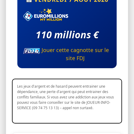
110 millions €
Jouer cette cagnotte sur le
site FDJ
Les jeux d'argent et de hasard peuvent entrainer une
dépendance, une perte d'argent qui peut entrainer des
conflits familiaux. Si vous avez une addiction aux jeux vous
pouvez vous faire conseiller sur le site de JOUEUR-INFO-
SERVICE (09 74 75 13 13) – appel non surtaxé.