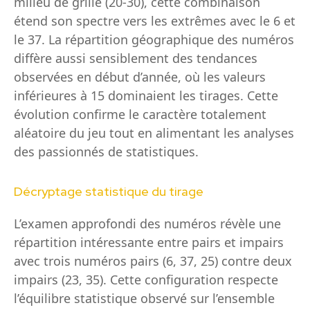
milieu de grille (20-30), cette combinaison
étend son spectre vers les extrêmes avec le 6 et
le 37. La répartition géographique des numéros
diffère aussi sensiblement des tendances
observées en début d’année, où les valeurs
inférieures à 15 dominaient les tirages. Cette
évolution confirme le caractère totalement
aléatoire du jeu tout en alimentant les analyses
des passionnés de statistiques.
Décryptage statistique du tirage
L’examen approfondi des numéros révèle une
répartition intéressante entre pairs et impairs
avec trois numéros pairs (6, 37, 25) contre deux
impairs (23, 35). Cette configuration respecte
l’équilibre statistique observé sur l’ensemble