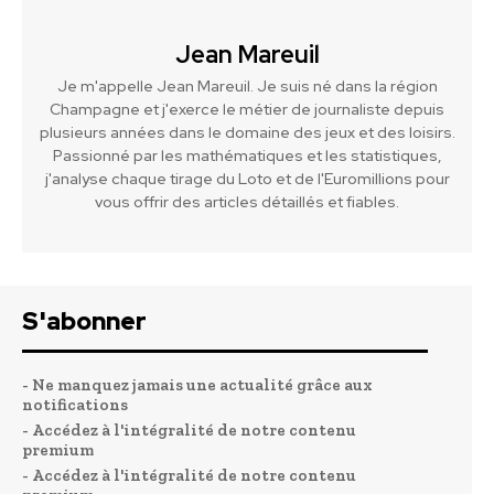
Jean Mareuil
Je m'appelle Jean Mareuil. Je suis né dans la région
Champagne et j'exerce le métier de journaliste depuis
plusieurs années dans le domaine des jeux et des loisirs.
Passionné par les mathématiques et les statistiques,
j'analyse chaque tirage du Loto et de l'Euromillions pour
vous offrir des articles détaillés et fiables.
S'abonner
- Ne manquez jamais une actualité grâce aux
notifications
- Accédez à l'intégralité de notre contenu
premium
- Accédez à l'intégralité de notre contenu