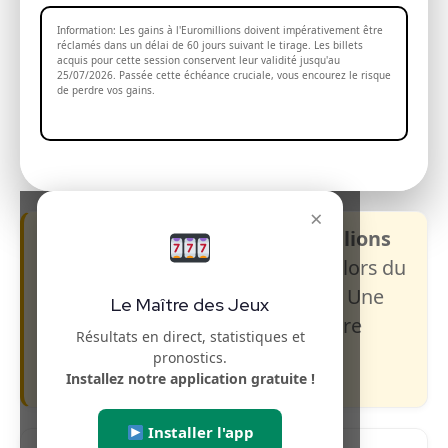
Information: Les gains à l'Euromillions doivent impérativement être
réclamés dans un délai de 60 jours suivant le tirage. Les billets
acquis pour cette session conservent leur validité jusqu'au
25/07/2026. Passée cette échéance cruciale, vous encourez le risque
de perdre vos gains.
×
La prochaine cagnotte Euromillions
s’élève à 129 millions €, à gagner lors du
tirage du
Vendredi 29 mai 2026
. Une
Le Maître des Jeux
belle opportunité pour tenter votre
Résultats en direct, statistiques et
chance !
pronostics.
Installez notre application gratuite !
Installer l'app