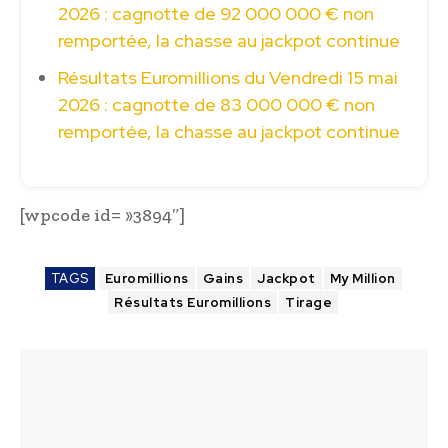
2026 : cagnotte de 92 000 000 € non
remportée, la chasse au jackpot continue
Résultats Euromillions du Vendredi 15 mai
2026 : cagnotte de 83 000 000 € non
remportée, la chasse au jackpot continue
[wpcode id= »3894″]
TAGS
Euromillions
Gains
Jackpot
My Million
Résultats Euromillions
Tirage