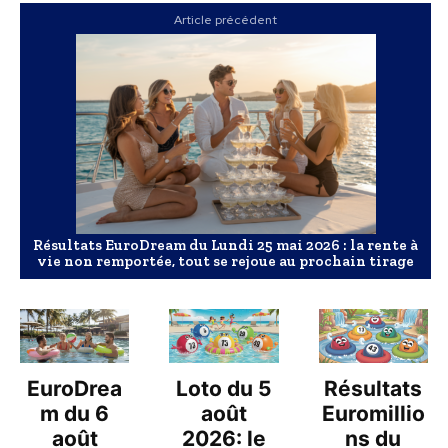
Article précédent
Résultats EuroDream du Lundi 25 mai 2026 : la rente à
vie non remportée, tout se rejoue au prochain tirage
EuroDrea
Loto du 5
Résultats
m du 6
août
Euromillio
août
2026: le
ns du