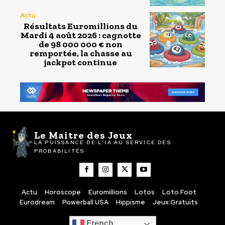
Actu
Résultats Euromillions du
Mardi 4 août 2026 : cagnotte
de 98 000 000 € non
remportée, la chasse au
jackpot continue
Le Maitre des Jeux
LA PUISSANCE DE L'IA AU SERVICE DES
PROBABILITÉS
Actu
Horoscope
Euromillions
Lotos
Loto Foot
Eurodream
Powerball USA
Hippisme
Jeux Gratuits
French