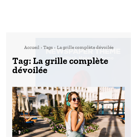
Accueil
Tags
La grille complète dévoilée
Tag:
La grille complète
dévoilée