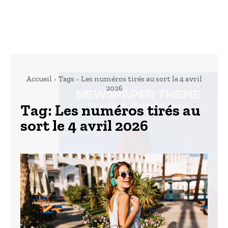
Accueil
Tags
Les numéros tirés au sort le 4 avril
2026
Tag:
Les numéros tirés au
sort le 4 avril 2026