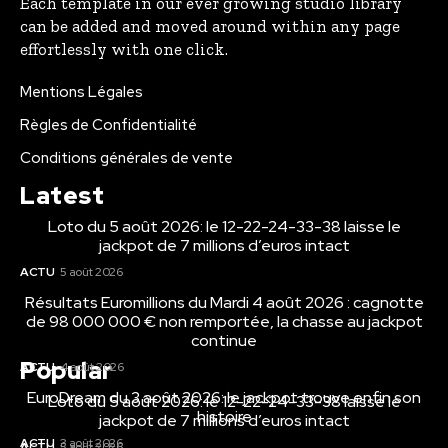
Each template in our ever growing studio library
can be added and moved around within any page
effortlessly with one click.
Mentions Légales
Règles de Confidentialité
Conditions générales de vente
Latest
Loto du 5 août 2026: le 12-22-24-33-38 laisse le
jackpot de 7 millions d’euros intact
ACTU
5 août 2026
Résultats Euromillions du Mardi 4 août 2026 : cagnotte
de 98 000 000 € non remportée, la chasse au jackpot
continue
Popular
ACTU
4 août 2026
EuroDream du 3 août 2026: le jackpot trouve enfin son
Loto du 5 août 2026: le 12-22-24-33-38 laisse le
histoire
jackpot de 7 millions d’euros intact
ACTU
3 août 2026
ACTU
5 août 2026