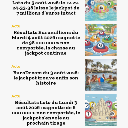
Loto du 5 août 2026: le 12-22-
24-33-38 laisse le jackpot de
7 millions d’euros intact
Actu
Résultats Euromillions du
Mardi 4 août 2026 : cagnotte
de 98 000 000 € non
remportée, la chasse au
jackpot continue
Actu
EuroDream du 3 août 2026:
le jackpot trouve enfin son
histoire
Actu
Résultats Loto du Lundi 3
août 2026 : cagnotte de 6
000 000 € non remportée, le
jackpot s’envole au
prochain tirage