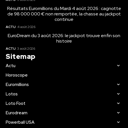
Résultats Euromillions du Mardi 4 août 2026 : cagnotte
de 98 000 000 € non remportée, la chasse au jackpot
continue
ACTU
4 août 2026
EuroDream du 3 août 2026: le jackpot trouve enfin son
histoire
ACTU
3 août 2026
Sitemap
Actu
Horoscope
Euromillions
Lotos
Loto Foot
Eurodream
Powerball USA