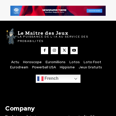
Le Maitre des Jeux
LA PUISSANCE DE L'IA AU SERVICE DES
PROBABILITÉS
Actu
Horoscope
Euromillions
Lotos
Loto Foot
Eurodream
Powerball USA
Hippisme
Jeux Gratuits
French
Company