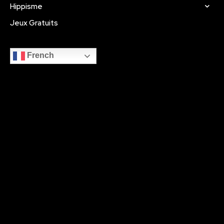
Hippisme
Jeux Gratuits
French