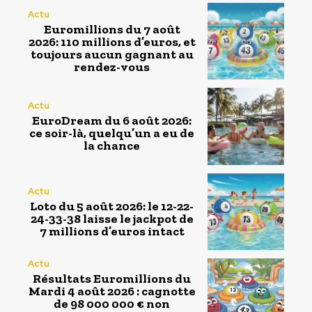
Actu
Euromillions du 7 août
2026: 110 millions d’euros, et
toujours aucun gagnant au
rendez-vous
Actu
EuroDream du 6 août 2026:
ce soir-là, quelqu’un a eu de
la chance
Actu
Loto du 5 août 2026: le 12-22-
24-33-38 laisse le jackpot de
7 millions d’euros intact
Actu
Résultats Euromillions du
Mardi 4 août 2026 : cagnotte
de 98 000 000 € non