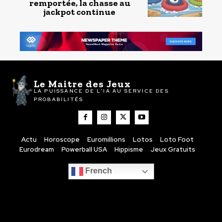
remportée, la chasse au
jackpot continue
Le Maitre des Jeux
LA PUISSANCE DE L'IA AU SERVICE DES
PROBABILITÉS
Actu
Horoscope
Euromillions
Lotos
Loto Foot
Eurodream
Powerball USA
Hippisme
Jeux Gratuits
French