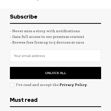
Subscribe
- Never miss a story with notifications
- Gain full access to our premium content
- Browse free from up to 5 devices at once
UNLOCK ALL
I've read and accept the
Privacy Policy
.
Must read